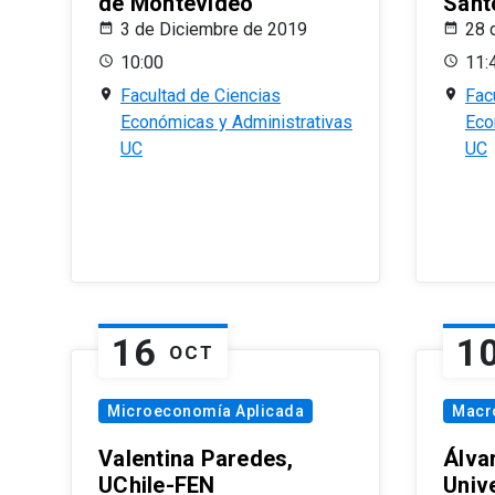
de Montevideo
Sant
3 de Diciembre de 2019
28 
10:00
11:
Facultad de Ciencias
Fac
Económicas y Administrativas
Eco
UC
UC
16
1
OCT
Microeconomía Aplicada
Macr
Valentina Paredes,
Álva
UChile-FEN
Univ