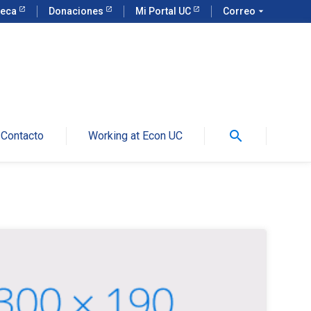
teca
Donaciones
Mi Portal UC
Correo
arrow_drop_down
search
Contacto
Working at Econ UC