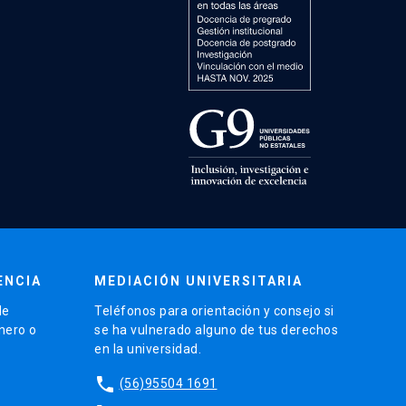
ENCIA
MEDIACIÓN UNIVERSITARIA
de
Teléfonos para orientación y consejo si
énero o
se ha vulnerado alguno de tus derechos
en la universidad.
phone
(56)95504 1691