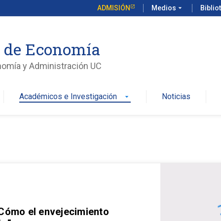
ADMISIÓN
Medios
arrow_drop_down
Biblio
o de Economía
nomía y Administración UC
Académicos e Investigación
Noticias
arrow_drop_down
 Cómo el envejecimiento