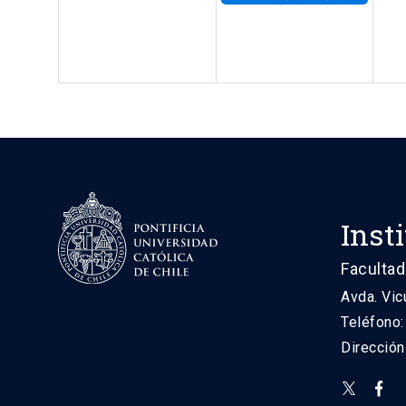
Inst
Facultad
Avda. Vic
Teléfono
Direcció