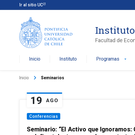
Ir al sitio UC
Institut
Facultad de Eco
Inicio
Instituto
Programas
arrow_drop_down
keyboard_arrow_right
Inicio
Seminarios
19
AGO
Conferencias
Seminario: “El Activo que Ignoramos: