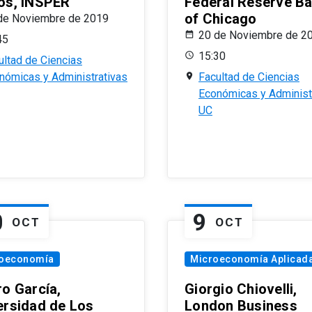
os, INSPER
Federal Reserve B
of Chicago
de Noviembre de 2019
20 de Noviembre de 2
45
15:30
ultad de Ciencias
nómicas y Administrativas
Facultad de Ciencias
Económicas y Administ
UC
0
9
OCT
OCT
oeconomía
Microeconomía Aplicad
ro García,
Giorgio Chiovelli,
ersidad de Los
London Business