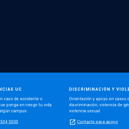
NCIAS UC
DISCRIMINACIÓN Y VIOL
n caso de accidente o
Orientación y apoyo en casos 
que ponga en riesgo tu vida
discriminación, violencia de g
 algún campus.
violencia sexual.
launch
5504 5000
Contacto para apoyo