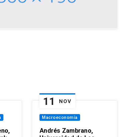
11
NOV
a
Macroeconomía
eno,
Andrés Zambrano,