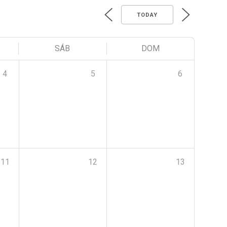
TODAY
SÁB
DOM
4
5
6
11
12
13