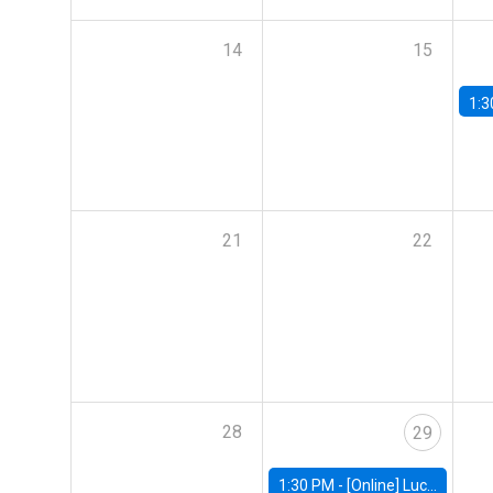
14
15
1:3
21
22
28
29
1:30 PM -
[Online] Luciana Juvenal, International Monetary Fund (IMF)