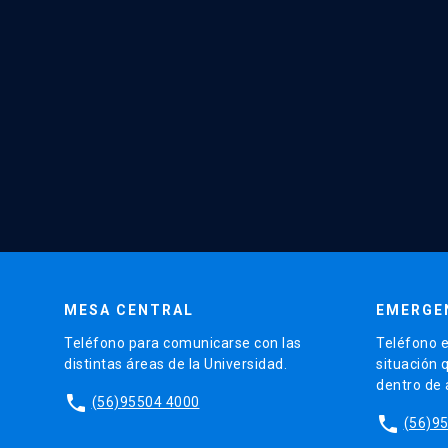
MESA CENTRAL
EMERGE
Teléfono para comunicarse con las
Teléfono e
distintas áreas de la Universidad.
situación 
dentro de
phone
(56)95504 4000
phone
(56)9