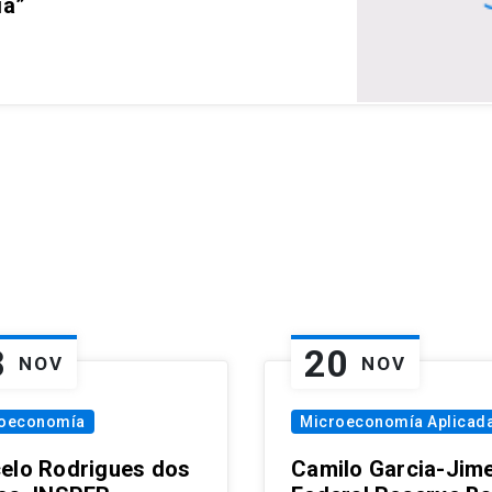
ia”
8
20
NOV
NOV
oeconomía
Microeconomía Aplicad
elo Rodrigues dos
Camilo Garcia-Jim