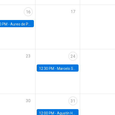
17
16
0 PM -
Aureo de Paula, UCL
23
24
12:30 PM -
Marcelo Sant'Anna, FGV - EPGE
30
31
12:00 PM -
Agustín Hurtado, University of Maryland