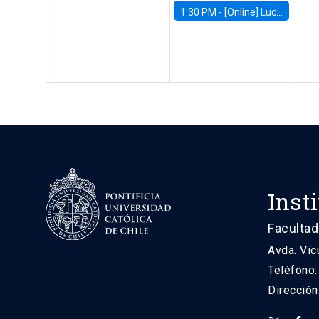
1:30 PM -
[Online] Luciana Juvenal, International Monetary Fund (IMF)
Inst
Facultad
Avda. Vic
Teléfono
Direcció