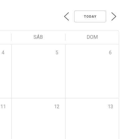
TODAY
SÁB
DOM
4
5
6
11
12
13