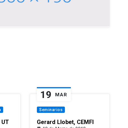
19
MAR
a
Seminarios
 UT
Gerard Llobet, CEMFI