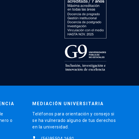
ENCIA
MEDIACIÓN UNIVERSITARIA
de
Teléfonos para orientación y consejo si
énero o
se ha vulnerado alguno de tus derechos
en la universidad.
phone
(56)95504 1691