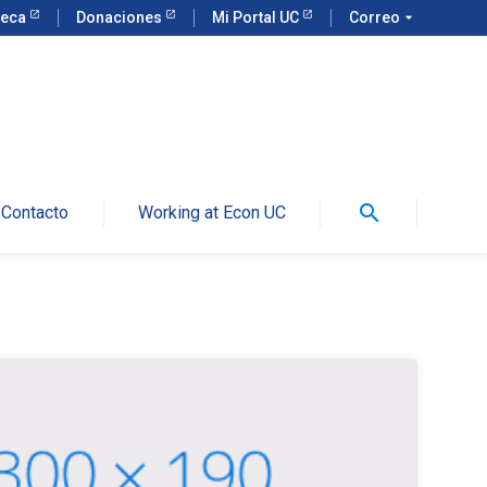
teca
Donaciones
Mi Portal UC
Correo
arrow_drop_down
search
Contacto
Working at Econ UC