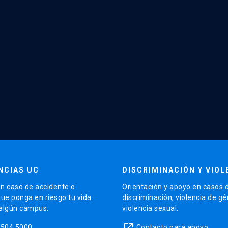
NCIAS UC
DISCRIMINACIÓN Y VIOL
n caso de accidente o
Orientación y apoyo en casos 
que ponga en riesgo tu vida
discriminación, violencia de g
 algún campus.
violencia sexual.
launch
5504 5000
Contacto para apoyo