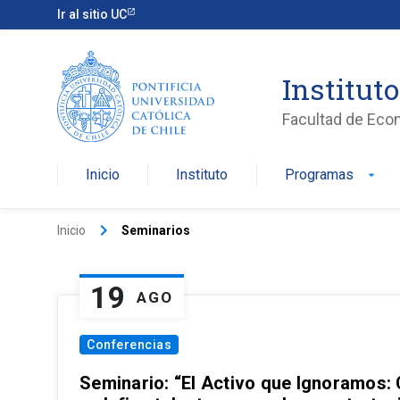
Ir al sitio UC
Institut
Facultad de Eco
Inicio
Instituto
Programas
arrow_drop_down
keyboard_arrow_right
Inicio
Seminarios
19
AGO
Conferencias
Seminario: “El Activo que Ignoramos: