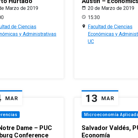
rto Hurtado
Austin – Economic
de Marzo de 2019
20 de Marzo de 2019
00
15:30
ultad de Ciencias
Facultad de Ciencias
nómicas y Administrativas
Económicas y Administ
UC
4
13
MAR
MAR
erencias
Microeconomía Aplicad
Notre Dame – PUC
Salvador Valdés, 
burg Conference
Economía