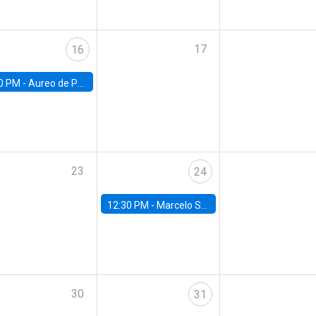
17
16
0 PM -
Aureo de Paula, UCL
23
24
12:30 PM -
Marcelo Sant'Anna, FGV - EPGE
30
31