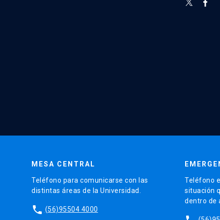
MESA CENTRAL
EMERGE
Teléfono para comunicarse con las
Teléfono e
distintas áreas de la Universidad.
situación 
dentro de
phone
(56)95504 4000
phone
(56)9