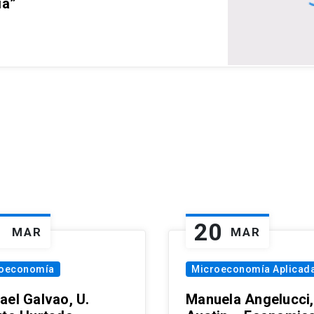
ia”
1
20
MAR
MAR
oeconomía
Microeconomía Aplicad
ael Galvao, U.
Manuela Angelucci,