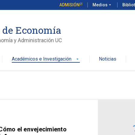
ADMISIÓN
Medios
arrow_drop_down
Biblio
o de Economía
nomía y Administración UC
Académicos e Investigación
Noticias
arrow_drop_down
 Cómo el envejecimiento