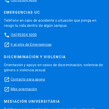
phone
EMERGENCIAS UC
Teléfono en caso de accidente o situación que ponga en
riesgo tu vida dentro de algún campus.
phone
(56)95504 5000
launch
Ir al sitio de Emergencias
DISCRIMINACIÓN Y VIOLENCIA
Orientación y apoyo en casos de discriminación, violencia de
género o violencia sexual.
launch
Contacto para apoyo
launch
Más orientación
MEDIACIÓN UNIVERSITARIA