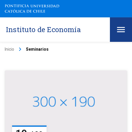
Instituto de Economía
keyboard_arrow_right
Inicio
Seminarios