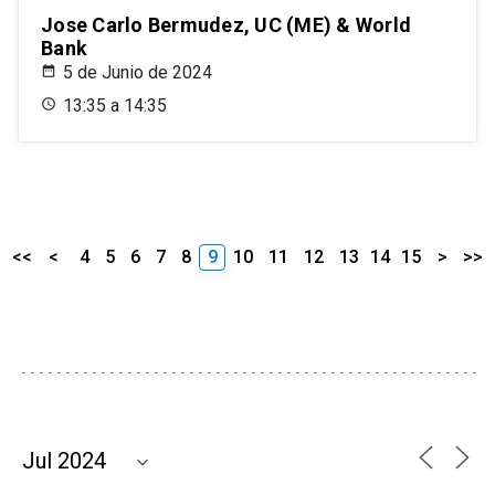
Jose Carlo Bermudez, UC (ME) & World
Bank
5 de Junio de 2024
13:35 a 14:35
<<
<
4
5
6
7
8
9
10
11
12
13
14
15
>
>>