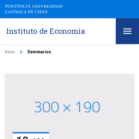
Instituto de Economía
keyboard_arrow_right
Inicio
Seminarios