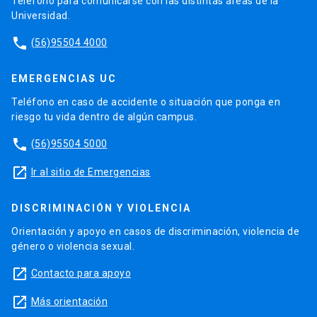
Teléfono para comunicarse con las distintas áreas de la
Universidad.
phone
(56)95504 4000
EMERGENCIAS UC
Teléfono en caso de accidente o situación que ponga en
riesgo tu vida dentro de algún campus.
phone
(56)95504 5000
launch
Ir al sitio de Emergencias
DISCRIMINACIÓN Y VIOLENCIA
Orientación y apoyo en casos de discriminación, violencia de
género o violencia sexual.
launch
Contacto para apoyo
launch
Más orientación