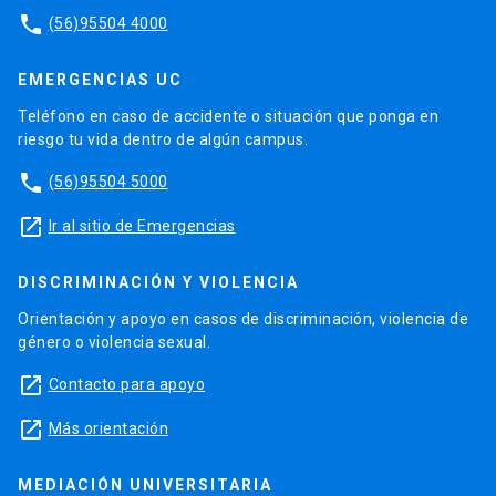
phone
(56)95504 4000
EMERGENCIAS UC
Teléfono en caso de accidente o situación que ponga en
riesgo tu vida dentro de algún campus.
phone
(56)95504 5000
launch
Ir al sitio de Emergencias
DISCRIMINACIÓN Y VIOLENCIA
Orientación y apoyo en casos de discriminación, violencia de
género o violencia sexual.
launch
Contacto para apoyo
launch
Más orientación
MEDIACIÓN UNIVERSITARIA