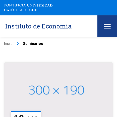
Instituto de Economía
keyboard_arrow_right
Inicio
Seminarios