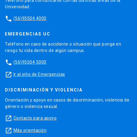
Teléfono para comunicarse con las distintas áreas de la
Universidad.
phone
(56)95504 4000
EMERGENCIAS UC
Teléfono en caso de accidente o situación que ponga en
riesgo tu vida dentro de algún campus.
phone
(56)95504 5000
launch
Ir al sitio de Emergencias
DISCRIMINACIÓN Y VIOLENCIA
Orientación y apoyo en casos de discriminación, violencia de
género o violencia sexual.
launch
Contacto para apoyo
launch
Más orientación