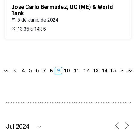
Jose Carlo Bermudez, UC (ME) & World
Bank
5 de Junio de 2024
13:35 a 14:35
<<
<
4
5
6
7
8
9
10
11
12
13
14
15
>
>>