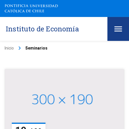
Instituto de Economía
keyboard_arrow_right
Inicio
Seminarios