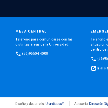
MESA CENTRAL
EMERGE
Teléfono para comunicarse con las
Teléfono e
distintas áreas de la Universidad.
situación 
dentro de
phone
(56)95504 4000
phone
(56)9
launch
Ir al 
Diseño y desarrollo:
Urantiacos
Asesoría:
Dirección Dig