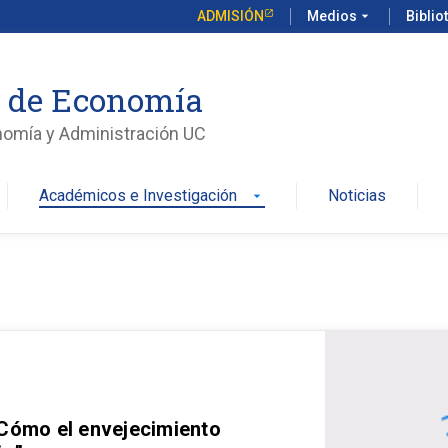
ADMISIÓN
Medios
arrow_drop_down
Biblio
o de Economía
nomía y Administración UC
Académicos e Investigación
Noticias
arrow_drop_down
 Cómo el envejecimiento