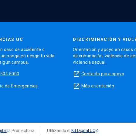
NCIAS UC
DISCRIMINACIÓN Y VIOL
n caso de accidente o
Orientación y apoyo en casos 
que ponga en riesgo tu vida
discriminación, violencia de g
 algún campus.
violencia sexual.
launch
5504 5000
Contacto para apoyo
launch
sitio de Emergencias
Más orientación
ital
, Prorrectoría
Utilizando el
Kit Digital UC