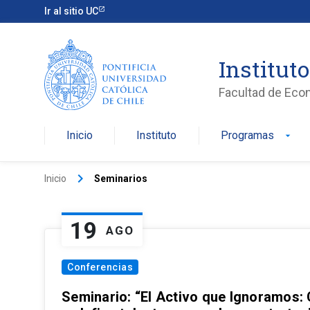
Ir al sitio UC
Institut
Facultad de Eco
Inicio
Instituto
Programas
arrow_drop_down
keyboard_arrow_right
Inicio
Seminarios
19
AGO
Conferencias
Seminario: “El Activo que Ignoramos: