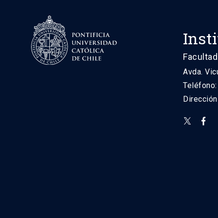
Inst
Facultad
Avda. Vic
Teléfono
Direcció