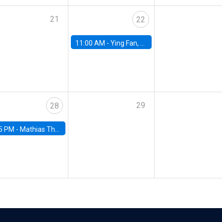
21
22
11:00 AM -
Ying Fan, University of Michigan
29
28
5 PM -
Mathias Thoenig, University of Lausanne