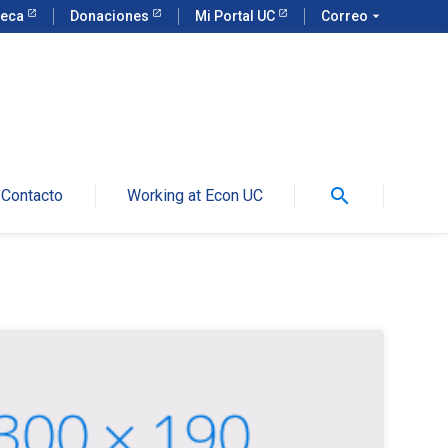
teca
Donaciones
Mi Portal UC
Correo
arrow_drop_down
search
Contacto
Working at Econ UC