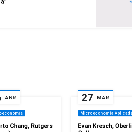
ia”
6
27
ABR
MAR
oeconomía
Microeconomía Aplicad
rto Chang, Rutgers
Evan Kresch, Oberl