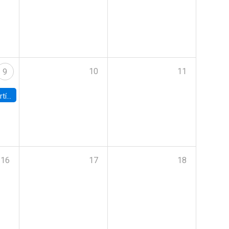
10
11
9
onomía UC
16
17
18