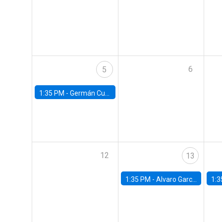
6
5
1:35 PM -
Germán Cubas, University of Houston
12
13
1:35 PM -
Alvaro Garcia-Marin, Universidad de Los Andes
1:3