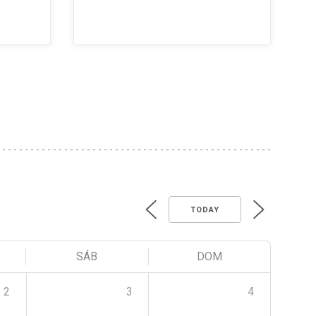
TODAY
SÁB
DOM
2
3
4