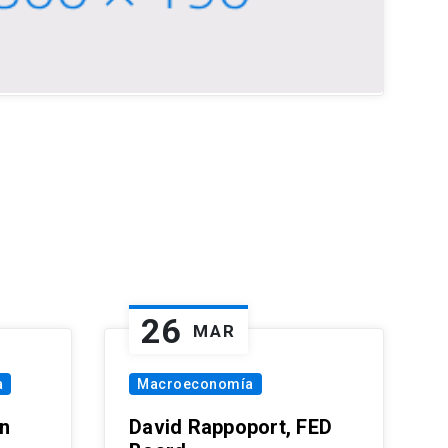
26
MAR
a
Macroeconomía
in
David Rappoport, FED