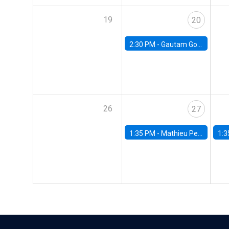
19
20
2:30 PM -
Gautam Gowrisankaran, Columbia University
26
27
1:35 PM -
Mathieu Pedemonte, IDB
1:3