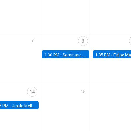
7
8
1:30 PM -
Seminario: “Recuperando la humanidad para progresar en la era de la IA»
1:35 PM -
Felipe Martínez, alumno Doctorado en Ec
15
14
5 PM -
Ursula Mello, Insper - Institute of Education and Research