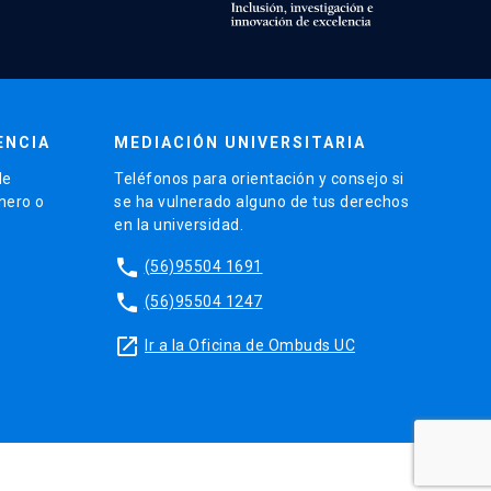
ENCIA
MEDIACIÓN UNIVERSITARIA
de
Teléfonos para orientación y consejo si
énero o
se ha vulnerado alguno de tus derechos
en la universidad.
phone
(56)95504 1691
phone
(56)95504 1247
launch
Ir a la Oficina de Ombuds UC