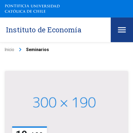
Instituto de Economía
keyboard_arrow_right
Inicio
Seminarios