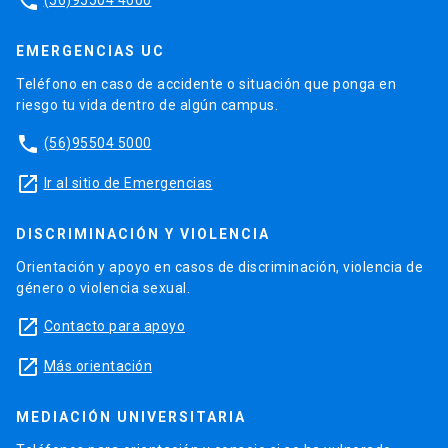
phone
EMERGENCIAS UC
Teléfono en caso de accidente o situación que ponga en
riesgo tu vida dentro de algún campus.
phone
(56)95504 5000
launch
Ir al sitio de Emergencias
DISCRIMINACIÓN Y VIOLENCIA
Orientación y apoyo en casos de discriminación, violencia de
género o violencia sexual.
launch
Contacto para apoyo
launch
Más orientación
MEDIACIÓN UNIVERSITARIA