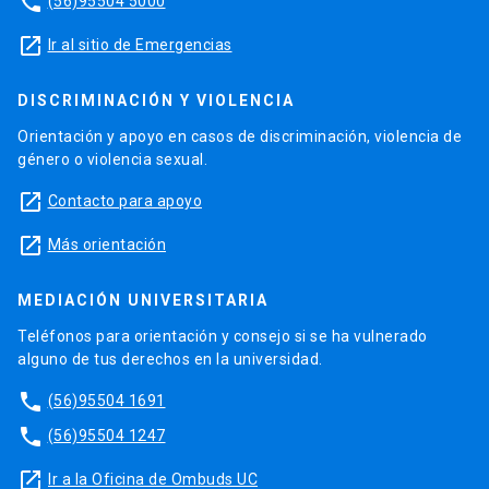
phone
(56)95504 5000
launch
Ir al sitio de Emergencias
DISCRIMINACIÓN Y VIOLENCIA
Orientación y apoyo en casos de discriminación, violencia de
género o violencia sexual.
launch
Contacto para apoyo
launch
Más orientación
MEDIACIÓN UNIVERSITARIA
Teléfonos para orientación y consejo si se ha vulnerado
alguno de tus derechos en la universidad.
phone
(56)95504 1691
phone
(56)95504 1247
launch
Ir a la Oficina de Ombuds UC