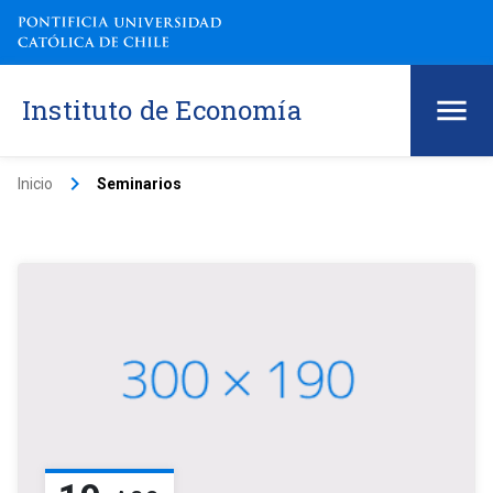
Instituto de Economía
keyboard_arrow_right
Inicio
Seminarios