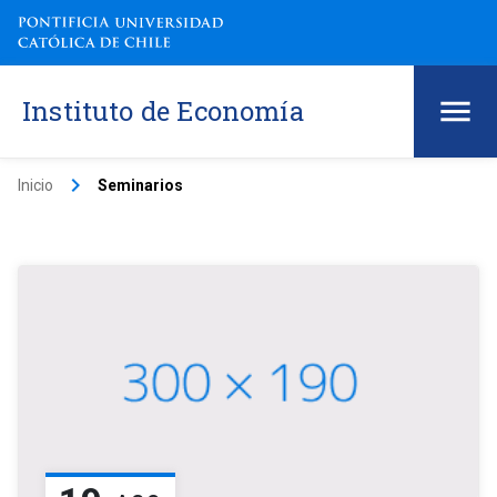
Instituto de Economía
keyboard_arrow_right
Inicio
Seminarios