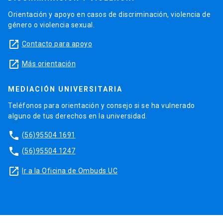
Orientación y apoyo en casos de discriminación, violencia de
género o violencia sexual.
launch
Contacto para apoyo
launch
Más orientación
MEDIACIÓN UNIVERSITARIA
Teléfonos para orientación y consejo si se ha vulnerado
alguno de tus derechos en la universidad.
phone
(56)95504 1691
phone
(56)95504 1247
launch
Ir a la Oficina de Ombuds UC