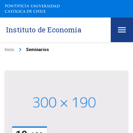
Instituto de Economía
keyboard_arrow_right
Inicio
Seminarios