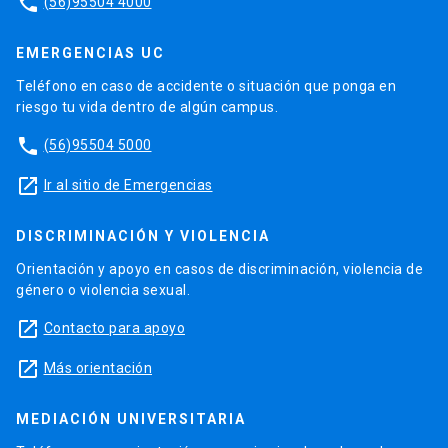
phone
(56)95504 4000
EMERGENCIAS UC
Teléfono en caso de accidente o situación que ponga en
riesgo tu vida dentro de algún campus.
phone
(56)95504 5000
launch
Ir al sitio de Emergencias
DISCRIMINACIÓN Y VIOLENCIA
Orientación y apoyo en casos de discriminación, violencia de
género o violencia sexual.
launch
Contacto para apoyo
launch
Más orientación
MEDIACIÓN UNIVERSITARIA