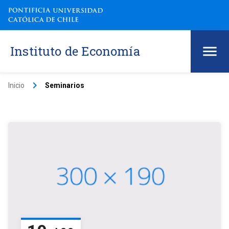
Instituto de Economía
keyboard_arrow_right
Inicio
Seminarios