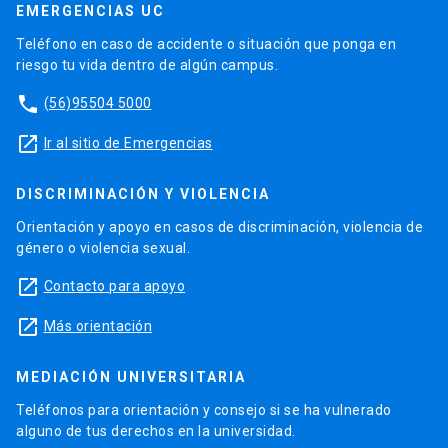
EMERGENCIAS UC
Teléfono en caso de accidente o situación que ponga en
riesgo tu vida dentro de algún campus.
phone
(56)95504 5000
launch
Ir al sitio de Emergencias
DISCRIMINACIÓN Y VIOLENCIA
Orientación y apoyo en casos de discriminación, violencia de
género o violencia sexual.
launch
Contacto para apoyo
launch
Más orientación
MEDIACIÓN UNIVERSITARIA
Teléfonos para orientación y consejo si se ha vulnerado
alguno de tus derechos en la universidad.