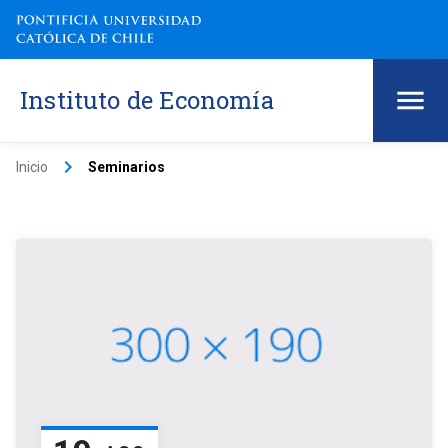
Instituto de Economía
keyboard_arrow_right
Inicio
Seminarios