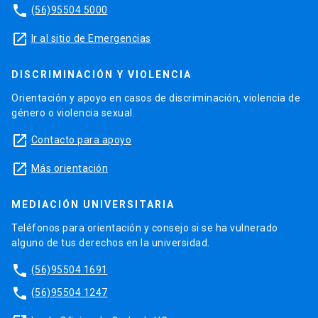
phone
(56)95504 5000
launch
Ir al sitio de Emergencias
DISCRIMINACIÓN Y VIOLENCIA
Orientación y apoyo en casos de discriminación, violencia de
género o violencia sexual.
launch
Contacto para apoyo
launch
Más orientación
MEDIACIÓN UNIVERSITARIA
Teléfonos para orientación y consejo si se ha vulnerado
alguno de tus derechos en la universidad.
phone
(56)95504 1691
phone
(56)95504 1247