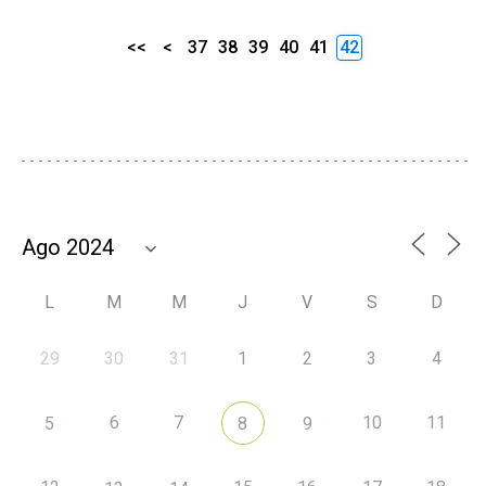
<<
<
37
38
39
40
41
42
L
M
M
J
V
S
D
29
30
31
1
2
3
4
6
7
10
11
5
8
9