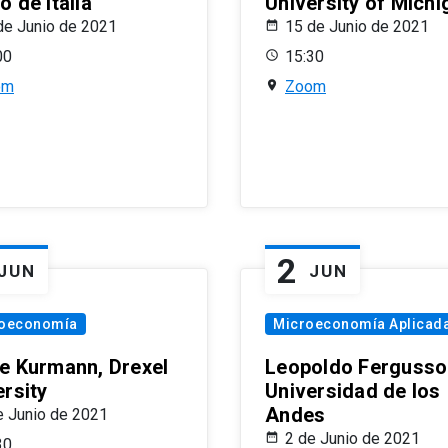
 de Italia
University of Michi
de Junio de 2021
15 de Junio de 2021
00
15:30
om
Zoom
2
JUN
JUN
oeconomía
Microeconomía Aplicad
e Kurmann, Drexel
Leopoldo Fergusso
ersity
Universidad de los
Andes
e Junio de 2021
2 de Junio de 2021
30