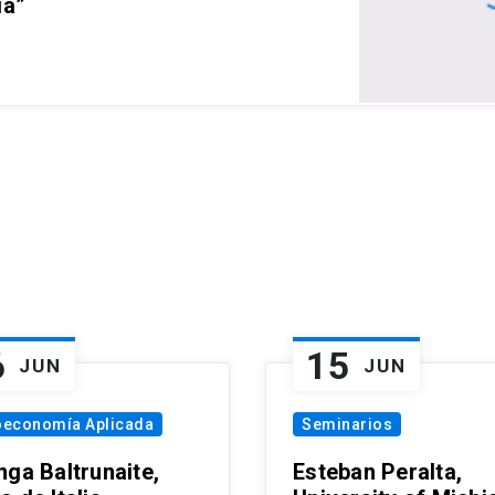
ia”
6
15
JUN
JUN
oeconomía Aplicada
Seminarios
nga Baltrunaite,
Esteban Peralta,