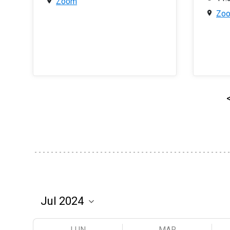
Zoom
Zo
LUN
MAR