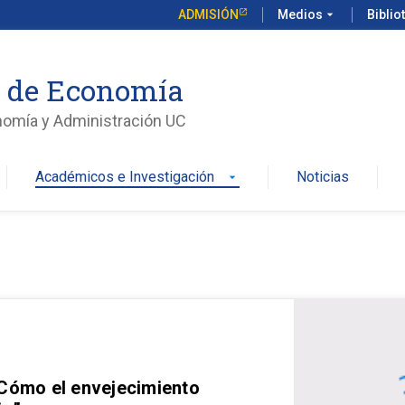
ADMISIÓN
Medios
arrow_drop_down
Biblio
o de Economía
nomía y Administración UC
Académicos e Investigación
Noticias
arrow_drop_down
 Cómo el envejecimiento