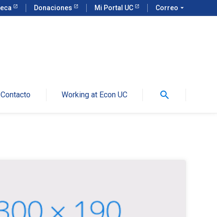
teca
Donaciones
Mi Portal UC
Correo
arrow_drop_down
search
Contacto
Working at Econ UC