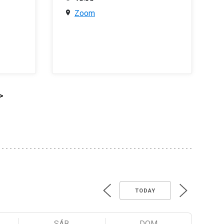
Zoom
>
TODAY
SÁB
DOM