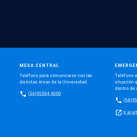
MESA CENTRAL
EMERGE
Teléfono para comunicarse con las
Teléfono e
distintas áreas de la Universidad.
situación 
dentro de
phone
(56)95504 4000
phone
(56)9
launch
Ir al 