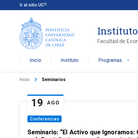
Ir al sitio UC
Institut
Facultad de Eco
Inicio
Instituto
Programas
arrow_drop_down
keyboard_arrow_right
Inicio
Seminarios
19
AGO
Conferencias
Seminario: “El Activo que Ignoramos: