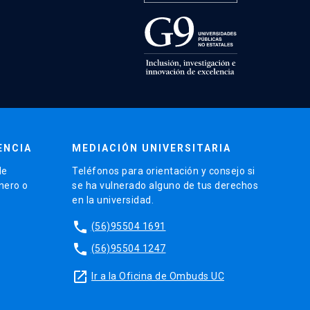
ENCIA
MEDIACIÓN UNIVERSITARIA
de
Teléfonos para orientación y consejo si
énero o
se ha vulnerado alguno de tus derechos
en la universidad.
phone
(56)95504 1691
phone
(56)95504 1247
launch
Ir a la Oficina de Ombuds UC