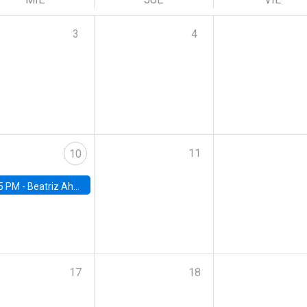
3
4
11
10
5 PM -
Beatriz Ahumada, PhD candidate, Universidad de Pittsburgh
17
18