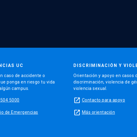
NCIAS UC
DISCRIMINACIÓN Y VIOL
n caso de accidente o
Orientación y apoyo en casos 
que ponga en riesgo tu vida
discriminación, violencia de g
 algún campus.
violencia sexual.
launch
5504 5000
Contacto para apoyo
launch
sitio de Emergencias
Más orientación