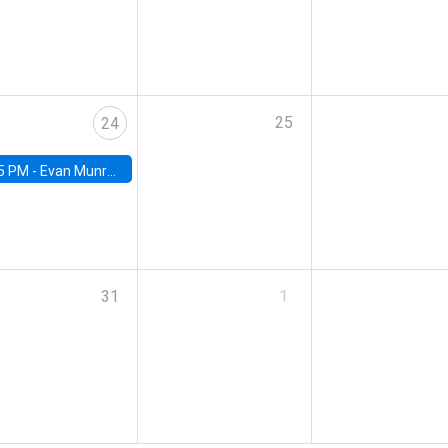
25
24
5 PM -
Evan Munro, Neyman Visiting Assistant Professor in the Department of Statistics at UC Berkeley
31
1