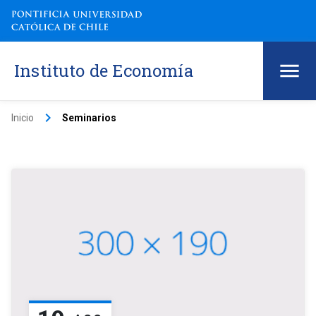
Instituto de Economía
keyboard_arrow_right
Inicio
Seminarios