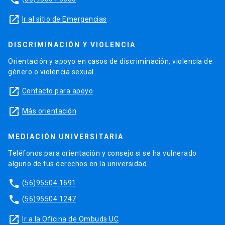
launch
Ir al sitio de Emergencias
DISCRIMINACIÓN Y VIOLENCIA
Orientación y apoyo en casos de discriminación, violencia de
género o violencia sexual.
launch
Contacto para apoyo
launch
Más orientación
MEDIACIÓN UNIVERSITARIA
Teléfonos para orientación y consejo si se ha vulnerado
alguno de tus derechos en la universidad.
phone
(56)95504 1691
phone
(56)95504 1247
launch
Ir a la Oficina de Ombuds UC