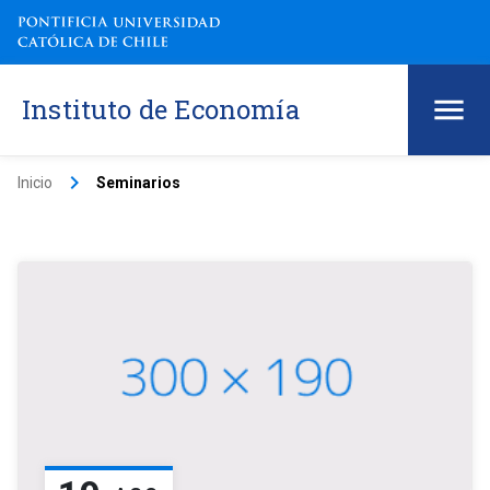
Instituto de Economía
keyboard_arrow_right
Inicio
Seminarios