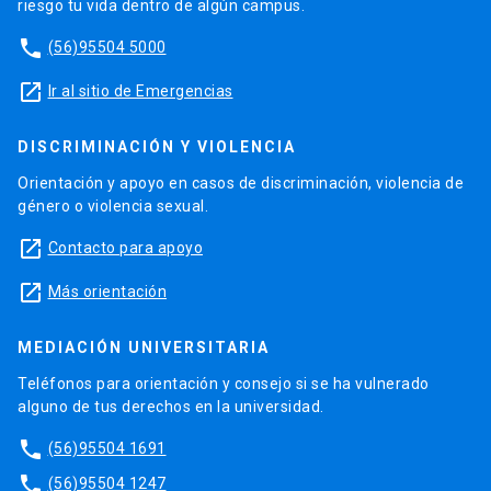
riesgo tu vida dentro de algún campus.
phone
(56)95504 5000
launch
Ir al sitio de Emergencias
DISCRIMINACIÓN Y VIOLENCIA
Orientación y apoyo en casos de discriminación, violencia de
género o violencia sexual.
launch
Contacto para apoyo
launch
Más orientación
MEDIACIÓN UNIVERSITARIA
Teléfonos para orientación y consejo si se ha vulnerado
alguno de tus derechos en la universidad.
phone
(56)95504 1691
phone
(56)95504 1247