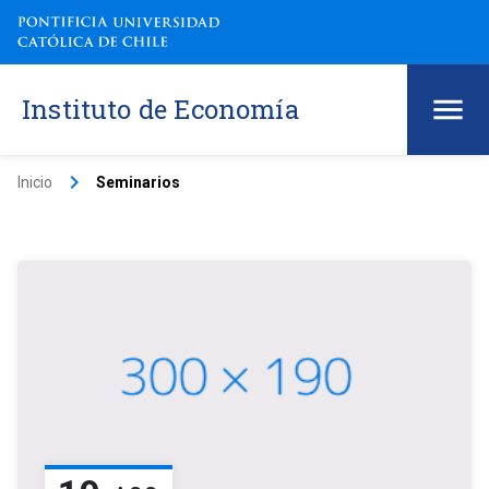
Instituto de Economía
keyboard_arrow_right
Inicio
Seminarios