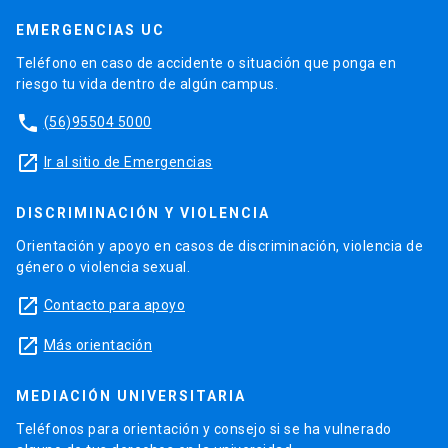
EMERGENCIAS UC
Teléfono en caso de accidente o situación que ponga en
riesgo tu vida dentro de algún campus.
phone
(56)95504 5000
launch
Ir al sitio de Emergencias
DISCRIMINACIÓN Y VIOLENCIA
Orientación y apoyo en casos de discriminación, violencia de
género o violencia sexual.
launch
Contacto para apoyo
launch
Más orientación
MEDIACIÓN UNIVERSITARIA
Teléfonos para orientación y consejo si se ha vulnerado