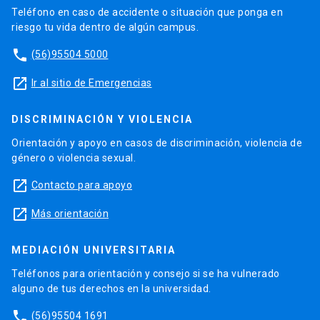
Teléfono en caso de accidente o situación que ponga en
riesgo tu vida dentro de algún campus.
phone
(56)95504 5000
launch
Ir al sitio de Emergencias
DISCRIMINACIÓN Y VIOLENCIA
Orientación y apoyo en casos de discriminación, violencia de
género o violencia sexual.
launch
Contacto para apoyo
launch
Más orientación
MEDIACIÓN UNIVERSITARIA
Teléfonos para orientación y consejo si se ha vulnerado
alguno de tus derechos en la universidad.
phone
(56)95504 1691