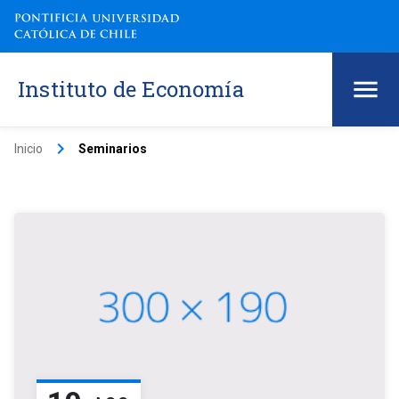
Instituto de Economía
keyboard_arrow_right
Inicio
Seminarios