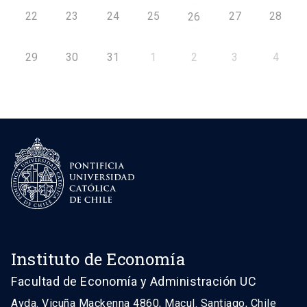
22
23
24
25
27
28
26
29
30
31
1
2
3
4
Instituto de Economía
Facultad de Economía y Administración UC
Avda. Vicuña Mackenna 4860, Macul. Santiago, Chile