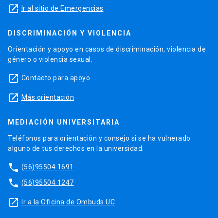
launch
Ir al sitio de Emergencias
DISCRIMINACIÓN Y VIOLENCIA
Orientación y apoyo en casos de discriminación, violencia de
género o violencia sexual.
launch
Contacto para apoyo
launch
Más orientación
MEDIACIÓN UNIVERSITARIA
Teléfonos para orientación y consejo si se ha vulnerado
alguno de tus derechos en la universidad.
phone
(56)95504 1691
phone
(56)95504 1247
launch
Ir a la Oficina de Ombuds UC