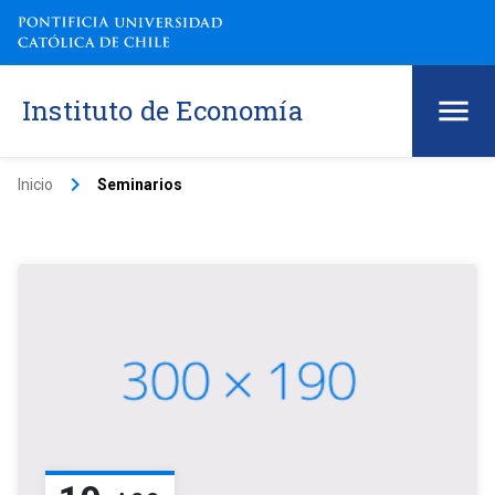
Instituto de Economía
keyboard_arrow_right
Inicio
Seminarios