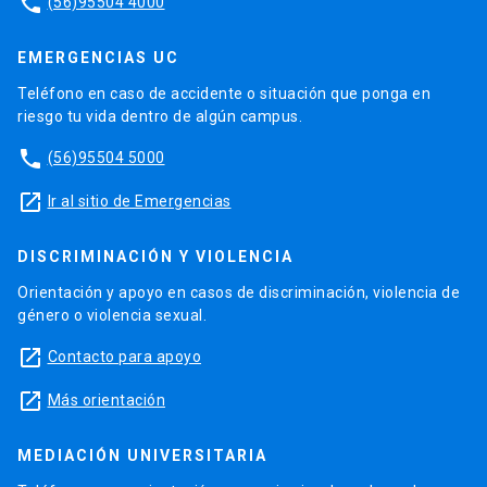
phone
(56)95504 4000
EMERGENCIAS UC
Teléfono en caso de accidente o situación que ponga en
riesgo tu vida dentro de algún campus.
phone
(56)95504 5000
launch
Ir al sitio de Emergencias
DISCRIMINACIÓN Y VIOLENCIA
Orientación y apoyo en casos de discriminación, violencia de
género o violencia sexual.
launch
Contacto para apoyo
launch
Más orientación
MEDIACIÓN UNIVERSITARIA