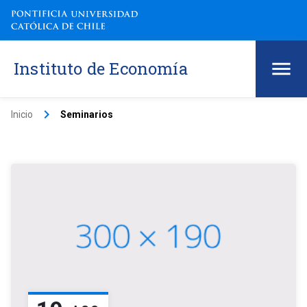
Instituto de Economía
keyboard_arrow_right
Inicio
Seminarios