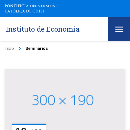
Instituto de Economía
keyboard_arrow_right
Inicio
Seminarios