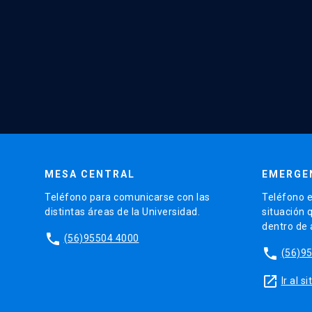
MESA CENTRAL
EMERGE
Teléfono para comunicarse con las
Teléfono e
distintas áreas de la Universidad.
situación 
dentro de
phone
(56)95504 4000
phone
(56)9
launch
Ir al 