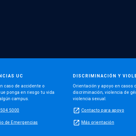
NCIAS UC
DISCRIMINACIÓN Y VIOL
n caso de accidente o
Orientación y apoyo en casos 
que ponga en riesgo tu vida
discriminación, violencia de g
 algún campus.
violencia sexual.
launch
5504 5000
Contacto para apoyo
launch
sitio de Emergencias
Más orientación