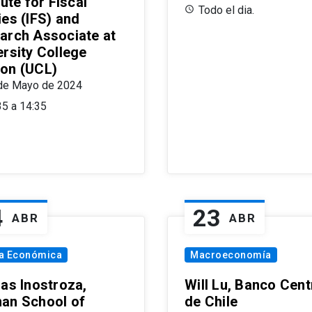
tute for Fiscal
Todo el dia.
ies (IFS) and
arch Associate at
ersity College
on (UCL)
de Mayo de 2024
35 a 14:35
4
23
ABR
ABR
ía Económica
Macroeconomía
las Inostroza,
Will Lu, Banco Cent
an School of
de Chile