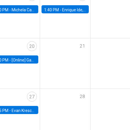
0 PM -
Michela Carlana, Harvard Kennedy School
1:40 PM -
Enrique Ide, IESE
21
20
0 PM -
[Online] Gabriel Englander, World Bank
28
27
5 PM -
Evan Kresch, Oberlin College