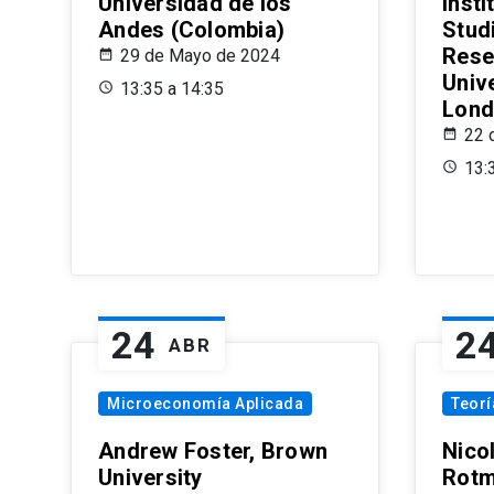
Universidad de los
Insti
Andes (Colombia)
Stud
Rese
29 de Mayo de 2024
Univ
13:35 a 14:35
Lond
22 
13:
24
2
ABR
Microeconomía Aplicada
Teor
Andrew Foster, Brown
Nico
University
Rotm