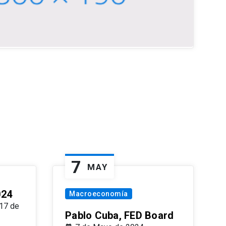
7
MAY
024
Macroeconomía
17 de
Pablo Cuba, FED Board