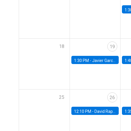
1:3
18
19
1:30 PM -
Javier Garcia Cicco, Universidad de San Andres
1:4
25
26
12:10 PM -
David Rappoport, FED Board
1:3