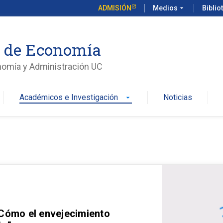
ADMISIÓN
Medios
arrow_drop_down
Biblio
o de Economía
nomía y Administración UC
Académicos e Investigación
Noticias
arrow_drop_down
 Cómo el envejecimiento