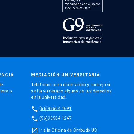
ENCIA
MEDIACIÓN UNIVERSITARIA
de
Teléfonos para orientación y consejo si
énero o
se ha vulnerado alguno de tus derechos
en la universidad.
phone
(56)95504 1691
phone
(56)95504 1247
launch
Ir a la Oficina de Ombuds UC