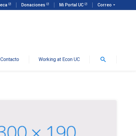
teca
Donaciones
Mi Portal UC
Correo
arrow_drop_down
search
Contacto
Working at Econ UC