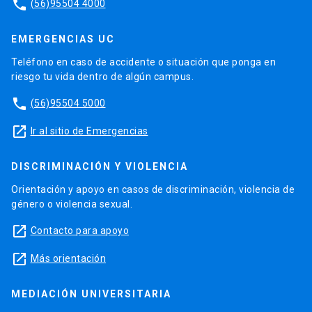
phone
(56)95504 4000
EMERGENCIAS UC
Teléfono en caso de accidente o situación que ponga en
riesgo tu vida dentro de algún campus.
phone
(56)95504 5000
launch
Ir al sitio de Emergencias
DISCRIMINACIÓN Y VIOLENCIA
Orientación y apoyo en casos de discriminación, violencia de
género o violencia sexual.
launch
Contacto para apoyo
launch
Más orientación
MEDIACIÓN UNIVERSITARIA