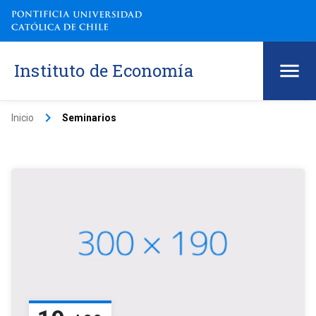
Instituto de Economía
keyboard_arrow_right
Inicio
Seminarios