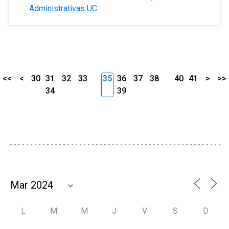
Administrativas UC
<<
<
30
31
32
33
35
36
37
38
40
41
>
>>
34
39
L
M
M
J
V
S
D