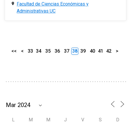
Facultad de Ciencias Económicas y
Administrativas UC
<<
<
33
34
35
36
37
38
39
40
41
42
>
L
M
M
J
V
S
D