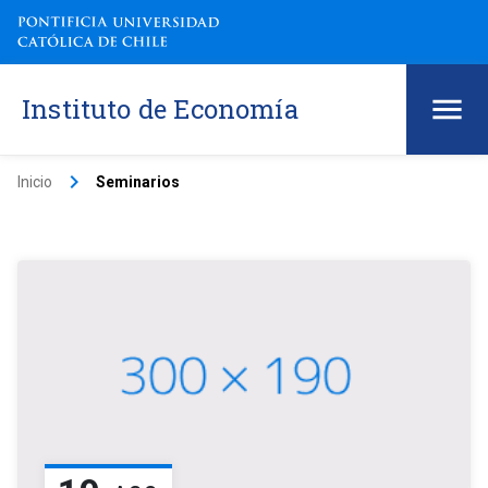
Instituto de Economía
keyboard_arrow_right
Inicio
Seminarios