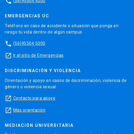
phone
(56)95504 4000
EMERGENCIAS UC
Teléfono en caso de accidente o situación que ponga en
riesgo tu vida dentro de algún campus.
phone
(56)95504 5000
launch
Ir al sitio de Emergencias
DISCRIMINACIÓN Y VIOLENCIA
Orientación y apoyo en casos de discriminación, violencia de
género o violencia sexual.
launch
Contacto para apoyo
launch
Más orientación
MEDIACIÓN UNIVERSITARIA