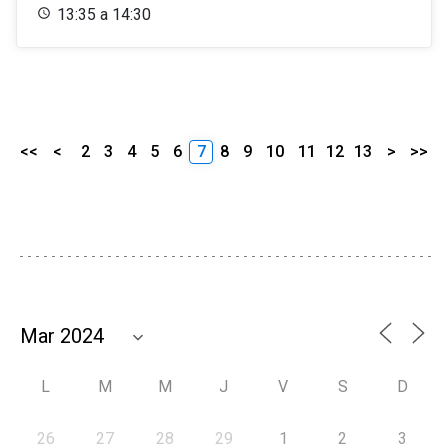
13:35 a 14:30
<<
<
2
3
4
5
6
7
8
9
10
11
12
13
>
>>
L
M
M
J
V
S
D
26
27
28
29
1
2
3