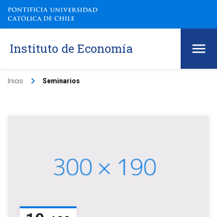
Instituto de Economía
keyboard_arrow_right
Inicio
Seminarios