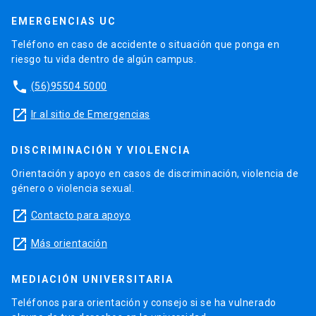
EMERGENCIAS UC
Teléfono en caso de accidente o situación que ponga en
riesgo tu vida dentro de algún campus.
phone
(56)95504 5000
launch
Ir al sitio de Emergencias
DISCRIMINACIÓN Y VIOLENCIA
Orientación y apoyo en casos de discriminación, violencia de
género o violencia sexual.
launch
Contacto para apoyo
launch
Más orientación
MEDIACIÓN UNIVERSITARIA
Teléfonos para orientación y consejo si se ha vulnerado