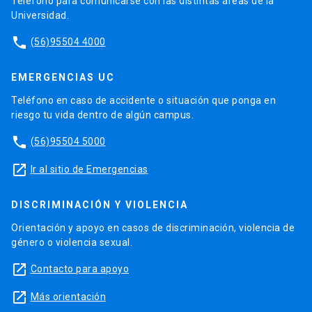
Teléfono para comunicarse con las distintas áreas de la
Universidad.
phone
(56)95504 4000
EMERGENCIAS UC
Teléfono en caso de accidente o situación que ponga en
riesgo tu vida dentro de algún campus.
phone
(56)95504 5000
launch
Ir al sitio de Emergencias
DISCRIMINACIÓN Y VIOLENCIA
Orientación y apoyo en casos de discriminación, violencia de
género o violencia sexual.
launch
Contacto para apoyo
launch
Más orientación