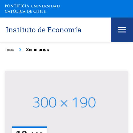
Instituto de Economía
keyboard_arrow_right
Inicio
Seminarios