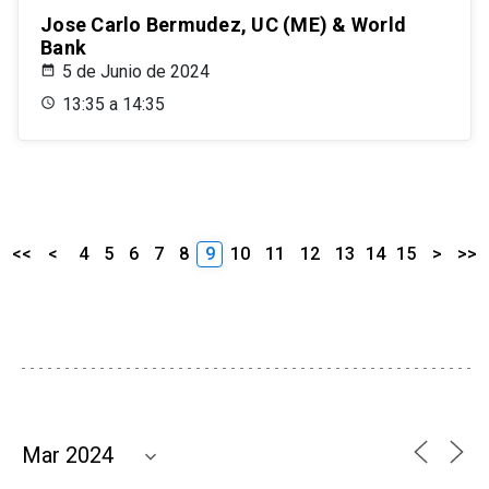
Jose Carlo Bermudez, UC (ME) & World
Bank
5 de Junio de 2024
13:35 a 14:35
<<
<
4
5
6
7
8
9
10
11
12
13
14
15
>
>>