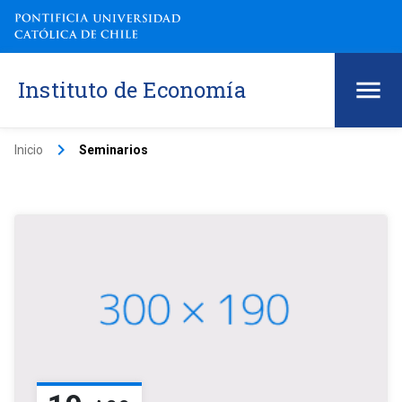
Instituto de Economía
keyboard_arrow_right
Inicio
Seminarios