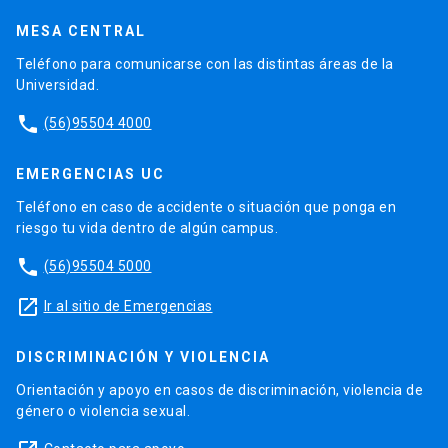
MESA CENTRAL
Teléfono para comunicarse con las distintas áreas de la
Universidad.
phone
(56)95504 4000
EMERGENCIAS UC
Teléfono en caso de accidente o situación que ponga en
riesgo tu vida dentro de algún campus.
phone
(56)95504 5000
launch
Ir al sitio de Emergencias
DISCRIMINACIÓN Y VIOLENCIA
Orientación y apoyo en casos de discriminación, violencia de
género o violencia sexual.