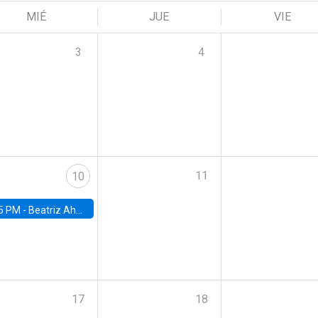
MIÉ
JUE
VIE
3
4
11
10
5 PM -
Beatriz Ahumada, PhD candidate, Universidad de Pittsburgh
17
18