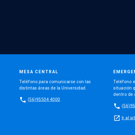
MESA CENTRAL
EMERGE
Teléfono para comunicarse con las
Teléfono e
distintas áreas de la Universidad.
situación 
dentro de
phone
(56)95504 4000
phone
(56)9
launch
Ir al 