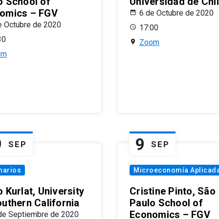
o School of
Universidad de Chi
omics – FGV
6 de Octubre de 2020
e Octubre de 2020
17:00
30
Zoom
om
9
9
SEP
SEP
narios
Microeconomía Aplicad
 Kurlat, University
Cristine Pinto, São
outhern California
Paulo School of
Economics – FGV
de Septiembre de 2020