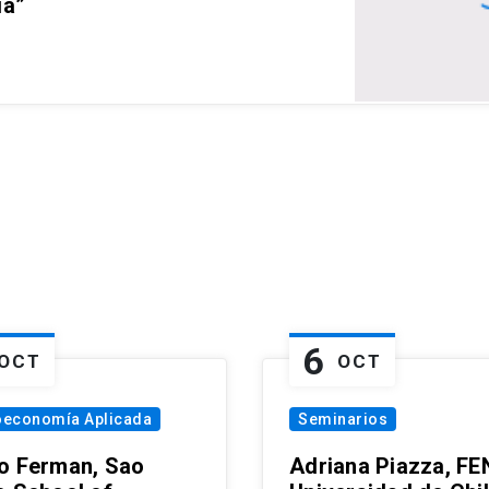
ia”
6
OCT
OCT
oeconomía Aplicada
Seminarios
o Ferman, Sao
Adriana Piazza, FE