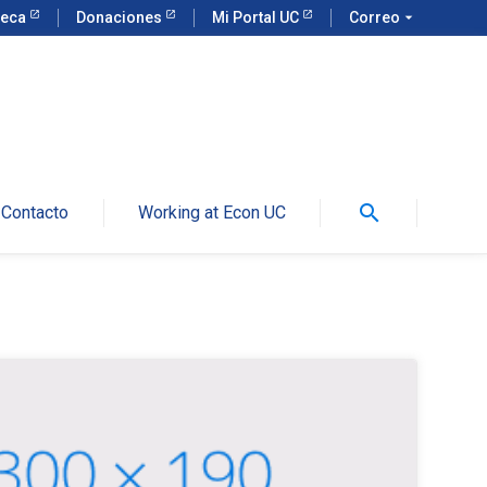
teca
Donaciones
Mi Portal UC
Correo
arrow_drop_down
search
Contacto
Working at Econ UC