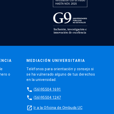
ENCIA
MEDIACIÓN UNIVERSITARIA
de
Teléfonos para orientación y consejo si
énero o
se ha vulnerado alguno de tus derechos
en la universidad.
phone
(56)95504 1691
phone
(56)95504 1247
launch
Ir a la Oficina de Ombuds UC