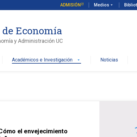
ADMISIÓN
Medios
arrow_drop_down
Biblio
o de Economía
nomía y Administración UC
Académicos e Investigación
Noticias
arrow_drop_down
 Cómo el envejecimiento