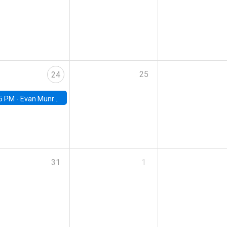
25
24
5 PM -
Evan Munro, Neyman Visiting Assistant Professor in the Department of Statistics at UC Berkeley
31
1