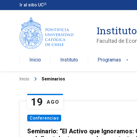
Ir al sitio UC
Institut
Facultad de Eco
Inicio
Instituto
Programas
arrow_drop_down
keyboard_arrow_right
Inicio
Seminarios
19
AGO
Conferencias
Seminario: “El Activo que Ignoramos: