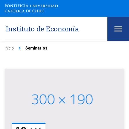
Instituto de Economía
keyboard_arrow_right
Inicio
Seminarios