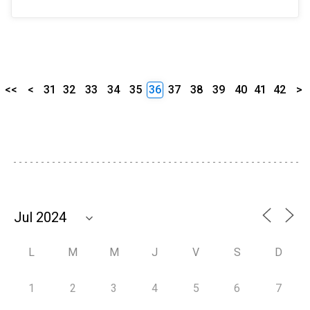
<<
<
31
32
33
34
35
36
37
38
39
40
41
42
>
L
M
M
J
V
S
D
1
2
3
4
5
6
7