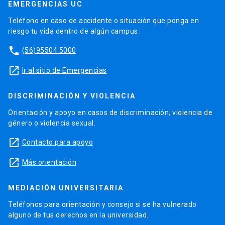
EMERGENCIAS UC
Teléfono en caso de accidente o situación que ponga en
riesgo tu vida dentro de algún campus.
phone
(56)95504 5000
launch
Ir al sitio de Emergencias
DISCRIMINACIÓN Y VIOLENCIA
Orientación y apoyo en casos de discriminación, violencia de
género o violencia sexual.
launch
Contacto para apoyo
launch
Más orientación
MEDIACIÓN UNIVERSITARIA
Teléfonos para orientación y consejo si se ha vulnerado
alguno de tus derechos en la universidad.