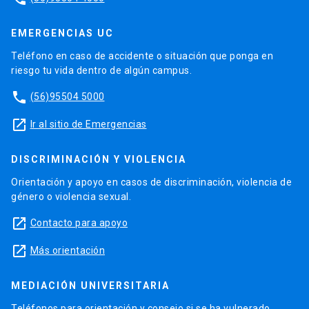
EMERGENCIAS UC
Teléfono en caso de accidente o situación que ponga en
riesgo tu vida dentro de algún campus.
phone
(56)95504 5000
launch
Ir al sitio de Emergencias
DISCRIMINACIÓN Y VIOLENCIA
Orientación y apoyo en casos de discriminación, violencia de
género o violencia sexual.
launch
Contacto para apoyo
launch
Más orientación
MEDIACIÓN UNIVERSITARIA
Teléfonos para orientación y consejo si se ha vulnerado