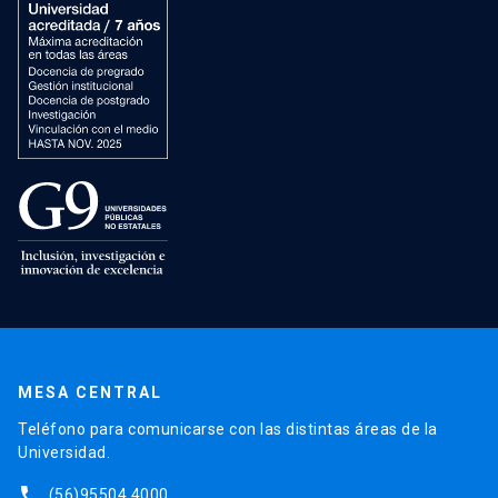
MESA CENTRAL
Teléfono para comunicarse con las distintas áreas de la
Universidad.
phone
(56)95504 4000