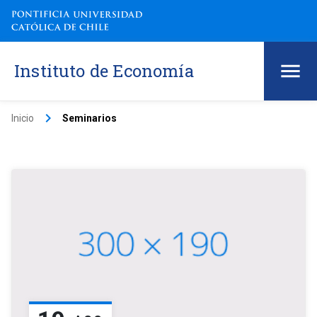
Instituto de Economía
keyboard_arrow_right
Inicio
Seminarios