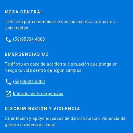
MESA CENTRAL
Teléfono para comunicarse con las distintas áreas de la
Universidad.
phone
(56)95504 4000
EMERGENCIAS UC
Teléfono en caso de accidente o situación que ponga en
riesgo tu vida dentro de algún campus.
phone
(56)95504 5000
launch
Ir al sitio de Emergencias
DISCRIMINACIÓN Y VIOLENCIA
Orientación y apoyo en casos de discriminación, violencia de
género o violencia sexual.