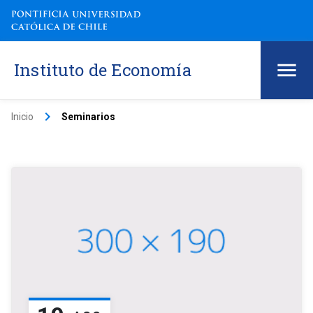
Instituto de Economía
keyboard_arrow_right
Inicio
Seminarios