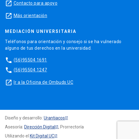
launch
Contacto para apoyo
launch
Más orientación
MEDIACIÓN UNIVERSITARIA
Teléfonos para orientación y consejo si se ha vulnerado
alguno de tus derechos en la universidad.
phone
(56)95504 1691
phone
(56)95504 1247
launch
Ir a la Oficina de Ombuds UC
Diseño y desarrollo:
Urantiacos
Asesoría:
Dirección Digital
, Prorrectoría
Utilizando el
Kit Digital UC