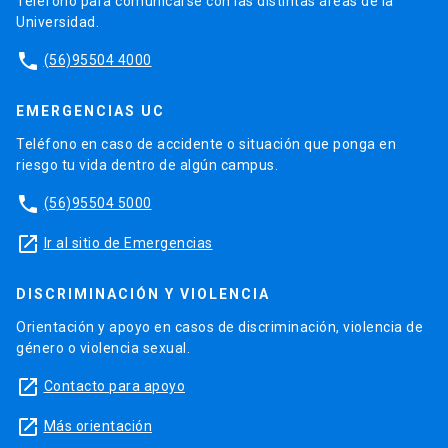
Teléfono para comunicarse con las distintas áreas de la
Universidad.
phone
(56)95504 4000
EMERGENCIAS UC
Teléfono en caso de accidente o situación que ponga en
riesgo tu vida dentro de algún campus.
phone
(56)95504 5000
launch
Ir al sitio de Emergencias
DISCRIMINACIÓN Y VIOLENCIA
Orientación y apoyo en casos de discriminación, violencia de
género o violencia sexual.
launch
Contacto para apoyo
launch
Más orientación