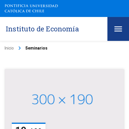
Instituto de Economía
keyboard_arrow_right
Inicio
Seminarios