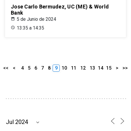
Jose Carlo Bermudez, UC (ME) & World
Bank
5 de Junio de 2024
13:35 a 14:35
<<
<
4
5
6
7
8
9
10
11
12
13
14
15
>
>>