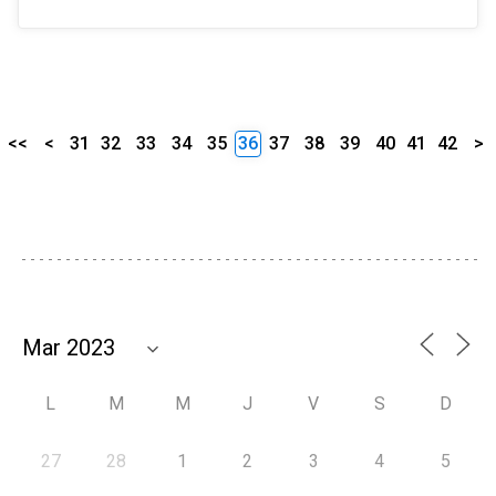
<<
<
31
32
33
34
35
36
37
38
39
40
41
42
>
L
M
M
J
V
S
D
27
28
1
2
3
4
5