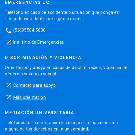
EMERGENCIAS UC
Teléfono en caso de accidente o situación que ponga en
riesgo tu vida dentro de algún campus.
phone
(56)95504 5000
launch
Ir al sitio de Emergencias
DISCRIMINACIÓN Y VIOLENCIA
Orientación y apoyo en casos de discriminación, violencia de
género o violencia sexual.
launch
Contacto para apoyo
launch
Más orientación
MEDIACIÓN UNIVERSITARIA
Teléfonos para orientación y consejo si se ha vulnerado
alguno de tus derechos en la universidad.