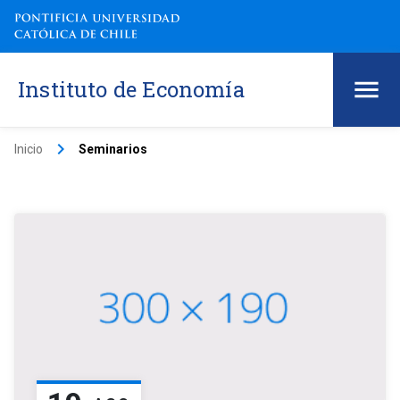
Instituto de Economía
keyboard_arrow_right
Inicio
Seminarios