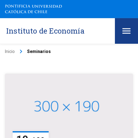
Instituto de Economía
keyboard_arrow_right
Inicio
Seminarios