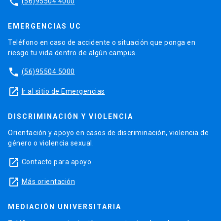
phone
(56)95504 4000
EMERGENCIAS UC
Teléfono en caso de accidente o situación que ponga en
riesgo tu vida dentro de algún campus.
phone
(56)95504 5000
launch
Ir al sitio de Emergencias
DISCRIMINACIÓN Y VIOLENCIA
Orientación y apoyo en casos de discriminación, violencia de
género o violencia sexual.
launch
Contacto para apoyo
launch
Más orientación
MEDIACIÓN UNIVERSITARIA