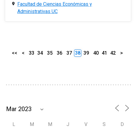
Facultad de Ciencias Económicas y
Administrativas UC
<<
<
33
34
35
36
37
38
39
40
41
42
>
L
M
M
J
V
S
D