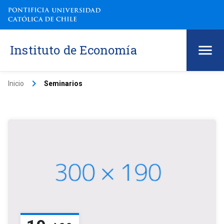
Instituto de Economía
keyboard_arrow_right
Inicio
Seminarios