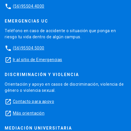
phone
(56)95504 4000
EMERGENCIAS UC
Teléfono en caso de accidente o situación que ponga en
riesgo tu vida dentro de algún campus.
phone
(56)95504 5000
launch
Ir al sitio de Emergencias
DISCRIMINACIÓN Y VIOLENCIA
Orientación y apoyo en casos de discriminación, violencia de
género o violencia sexual.
launch
Contacto para apoyo
launch
Más orientación
MEDIACIÓN UNIVERSITARIA