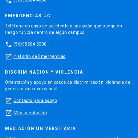
phone
EMERGENCIAS UC
Teléfono en caso de accidente o situación que ponga en
riesgo tu vida dentro de algún campus.
phone
(56)95504 5000
launch
Ir al sitio de Emergencias
DISCRIMINACIÓN Y VIOLENCIA
Orientación y apoyo en casos de discriminación, violencia de
género o violencia sexual.
launch
Contacto para apoyo
launch
Más orientación
MEDIACIÓN UNIVERSITARIA