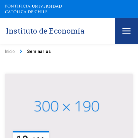
Instituto de Economía
keyboard_arrow_right
Inicio
Seminarios