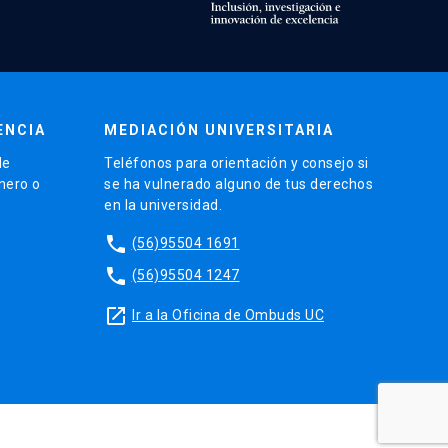
ENCIA
MEDIACIÓN UNIVERSITARIA
de
Teléfonos para orientación y consejo si
énero o
se ha vulnerado alguno de tus derechos
en la universidad.
phone
(56)95504 1691
phone
(56)95504 1247
launch
Ir a la Oficina de Ombuds UC