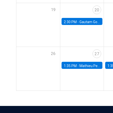
19
20
2:30 PM -
Gautam Gowrisankaran, Columbia University
26
27
1:35 PM -
Mathieu Pedemonte, IDB
1:3