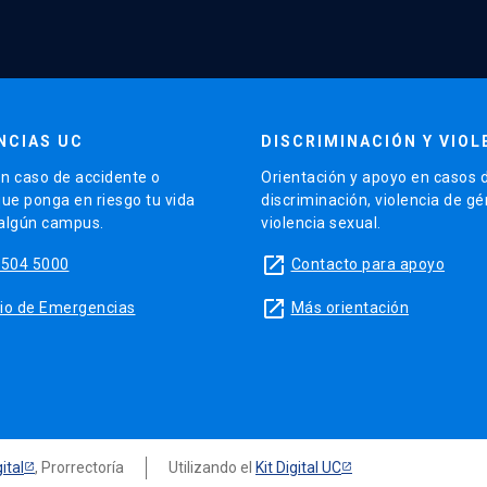
NCIAS UC
DISCRIMINACIÓN Y VIOL
n caso de accidente o
Orientación y apoyo en casos 
que ponga en riesgo tu vida
discriminación, violencia de g
 algún campus.
violencia sexual.
launch
5504 5000
Contacto para apoyo
launch
sitio de Emergencias
Más orientación
ital
, Prorrectoría
Utilizando el
Kit Digital UC