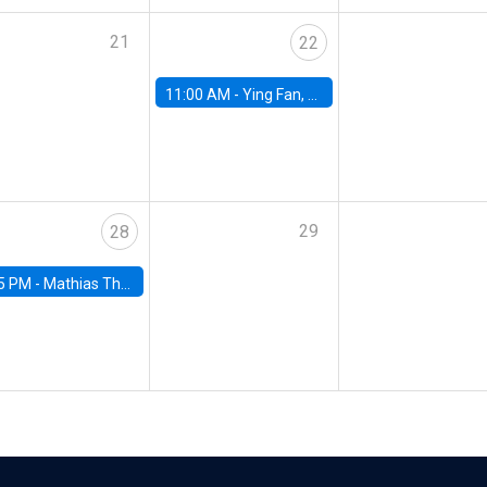
21
22
11:00 AM -
Ying Fan, University of Michigan
29
28
5 PM -
Mathias Thoenig, University of Lausanne