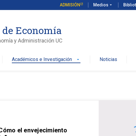
ADMISIÓN
Medios
arrow_drop_down
Biblio
o de Economía
nomía y Administración UC
Académicos e Investigación
Noticias
arrow_drop_down
 Cómo el envejecimiento