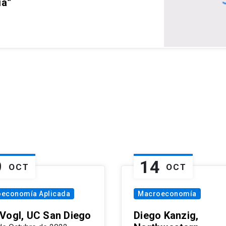
ia”
9
14
OCT
OCT
oeconomía Aplicada
Macroeconomía
Vogl, UC San Diego
Diego Kanzig,