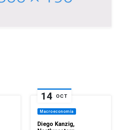
14
OCT
Macroeconomía
Diego Kanzig,