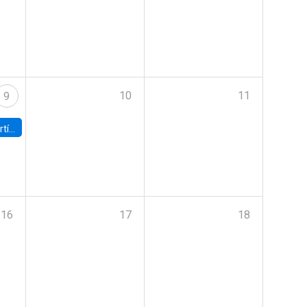
10
11
9
onomía UC
16
17
18