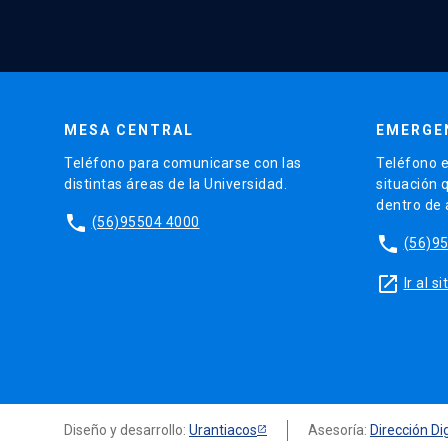
MESA CENTRAL
EMERGE
Teléfono para comunicarse con las
Teléfono e
distintas áreas de la Universidad.
situación 
dentro de
phone
(56)95504 4000
phone
(56)9
launch
Ir al 
Diseño y desarrollo:
Urantiacos
Asesoría:
Dirección Dig