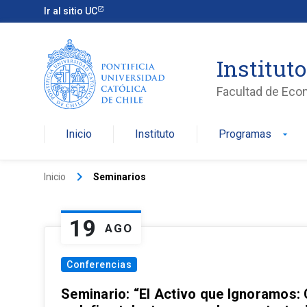
Ir al sitio UC
Institut
Facultad de Eco
Inicio
Instituto
Programas
arrow_drop_down
keyboard_arrow_right
Inicio
Seminarios
19
AGO
Conferencias
Seminario: “El Activo que Ignoramos: