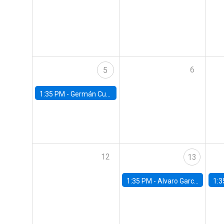
6
5
1:35 PM -
Germán Cubas, University of Houston
12
13
1:35 PM -
Alvaro Garcia-Marin, Universidad de Los Andes
1:3