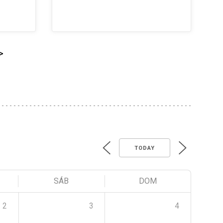
>
TODAY
SÁB
DOM
2
3
4