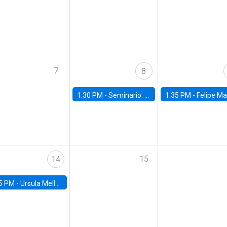
7
8
1:30 PM -
Seminario: “Recuperando la humanidad para progresar en la era de la IA»
1:35 PM -
Felipe Martínez, alumno Doctorado en Ec
15
14
5 PM -
Ursula Mello, Insper - Institute of Education and Research