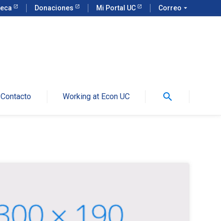
teca
Donaciones
Mi Portal UC
Correo
arrow_drop_down
search
Contacto
Working at Econ UC