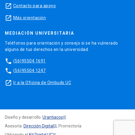
launch
Contacto para apoyo
launch
Más orientación
MEDIACIÓN UNIVERSITARIA
Teléfonos para orientación y consejo si se ha vulnerado
alguno de tus derechos en la universidad.
phone
(56)95504 1691
phone
(56)95504 1247
launch
Ir a la Oficina de Ombuds UC
Diseño y desarrollo:
Urantiacos
Asesoría:
Dirección Digital
, Prorrectoría
Utilizando el
Kit Digital UC