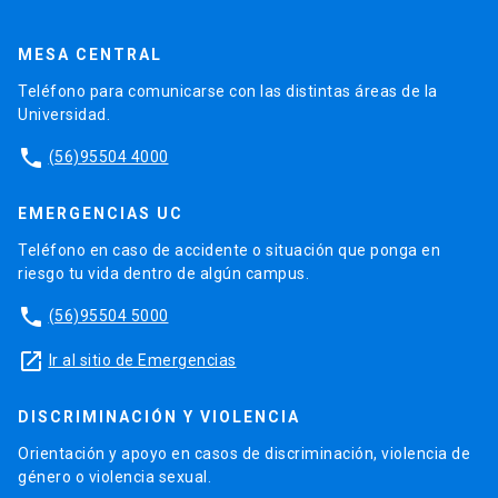
MESA CENTRAL
Teléfono para comunicarse con las distintas áreas de la
Universidad.
phone
(56)95504 4000
EMERGENCIAS UC
Teléfono en caso de accidente o situación que ponga en
riesgo tu vida dentro de algún campus.
phone
(56)95504 5000
launch
Ir al sitio de Emergencias
DISCRIMINACIÓN Y VIOLENCIA
Orientación y apoyo en casos de discriminación, violencia de
género o violencia sexual.