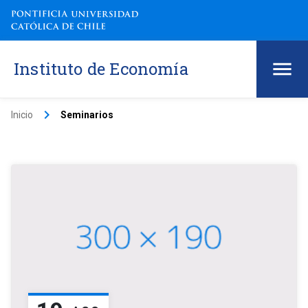
Instituto de Economía
keyboard_arrow_right
Inicio
Seminarios