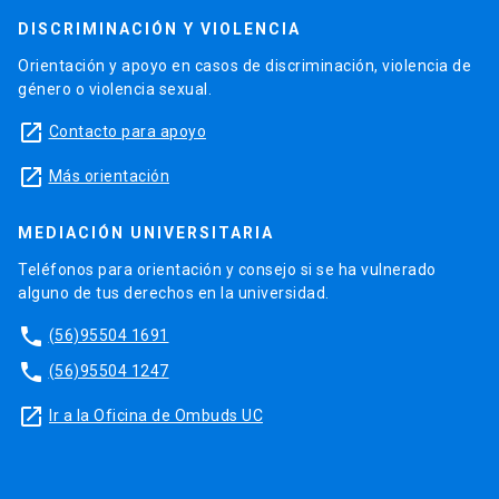
DISCRIMINACIÓN Y VIOLENCIA
Orientación y apoyo en casos de discriminación, violencia de
género o violencia sexual.
launch
Contacto para apoyo
launch
Más orientación
MEDIACIÓN UNIVERSITARIA
Teléfonos para orientación y consejo si se ha vulnerado
alguno de tus derechos en la universidad.
phone
(56)95504 1691
phone
(56)95504 1247
launch
Ir a la Oficina de Ombuds UC