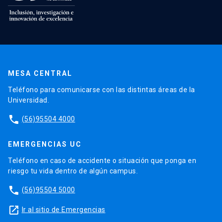
MESA CENTRAL
Teléfono para comunicarse con las distintas áreas de la
Universidad.
phone
(56)95504 4000
EMERGENCIAS UC
Teléfono en caso de accidente o situación que ponga en
riesgo tu vida dentro de algún campus.
phone
(56)95504 5000
launch
Ir al sitio de Emergencias