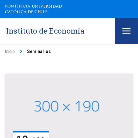
Instituto de Economía
keyboard_arrow_right
Inicio
Seminarios