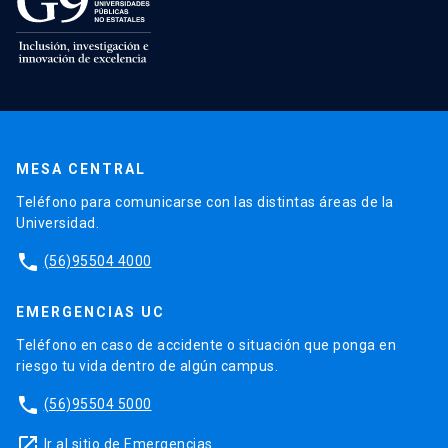
MESA CENTRAL
Teléfono para comunicarse con las distintas áreas de la
Universidad.
phone
(56)95504 4000
EMERGENCIAS UC
Teléfono en caso de accidente o situación que ponga en
riesgo tu vida dentro de algún campus.
phone
(56)95504 5000
launch
Ir al sitio de Emergencias