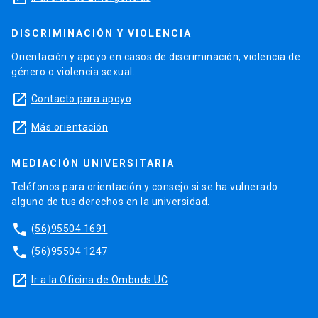
DISCRIMINACIÓN Y VIOLENCIA
Orientación y apoyo en casos de discriminación, violencia de
género o violencia sexual.
launch
Contacto para apoyo
launch
Más orientación
MEDIACIÓN UNIVERSITARIA
Teléfonos para orientación y consejo si se ha vulnerado
alguno de tus derechos en la universidad.
phone
(56)95504 1691
phone
(56)95504 1247
launch
Ir a la Oficina de Ombuds UC