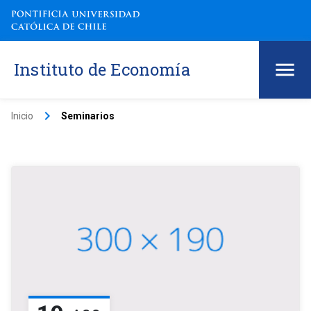
Instituto de Economía
keyboard_arrow_right
Inicio
Seminarios