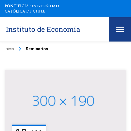
Instituto de Economía
keyboard_arrow_right
Inicio
Seminarios