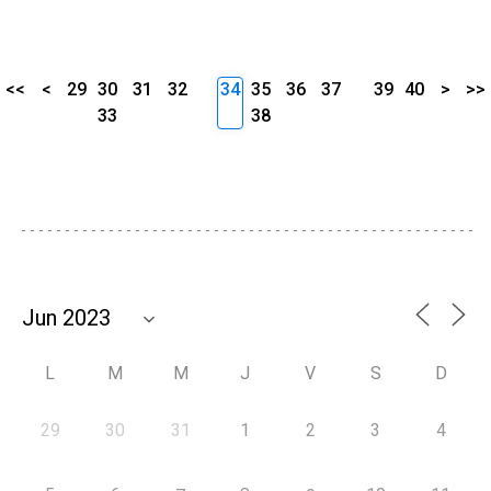
<<
<
29
30
31
32
34
35
36
37
39
40
>
>>
33
38
L
M
M
J
V
S
D
29
30
31
1
2
3
4