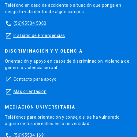
Teléfono en caso de accidente o situación que ponga en
riesgo tu vida dentro de algún campus.
phone
(56)95504 5000
launch
Ir al sitio de Emergencias
DISCRIMINACIÓN Y VIOLENCIA
Orientación y apoyo en casos de discriminación, violencia de
género o violencia sexual.
launch
Contacto para apoyo
launch
Más orientación
MEDIACIÓN UNIVERSITARIA
Teléfonos para orientación y consejo si se ha vulnerado
alguno de tus derechos en la universidad.
phone
(56)95504 1691