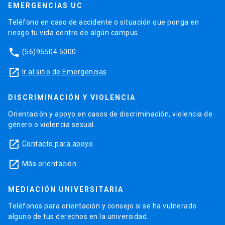
EMERGENCIAS UC
Teléfono en caso de accidente o situación que ponga en
riesgo tu vida dentro de algún campus.
phone
(56)95504 5000
launch
Ir al sitio de Emergencias
DISCRIMINACIÓN Y VIOLENCIA
Orientación y apoyo en casos de discriminación, violencia de
género o violencia sexual.
launch
Contacto para apoyo
launch
Más orientación
MEDIACIÓN UNIVERSITARIA
Teléfonos para orientación y consejo si se ha vulnerado
alguno de tus derechos en la universidad.