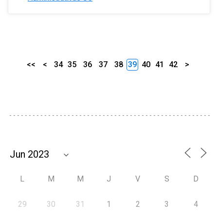
<<
<
34
35
36
37
38
39
40
41
42
>
L
M
M
J
V
S
D
29
30
31
1
2
3
4