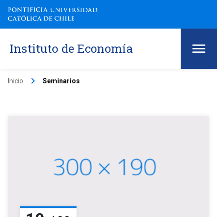
Instituto de Economía
keyboard_arrow_right
Inicio
Seminarios