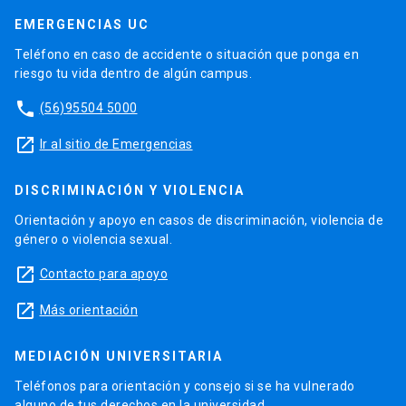
EMERGENCIAS UC
Teléfono en caso de accidente o situación que ponga en
riesgo tu vida dentro de algún campus.
phone
(56)95504 5000
launch
Ir al sitio de Emergencias
DISCRIMINACIÓN Y VIOLENCIA
Orientación y apoyo en casos de discriminación, violencia de
género o violencia sexual.
launch
Contacto para apoyo
launch
Más orientación
MEDIACIÓN UNIVERSITARIA
Teléfonos para orientación y consejo si se ha vulnerado
alguno de tus derechos en la universidad.