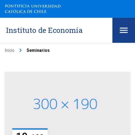
Instituto de Economía
keyboard_arrow_right
Inicio
Seminarios