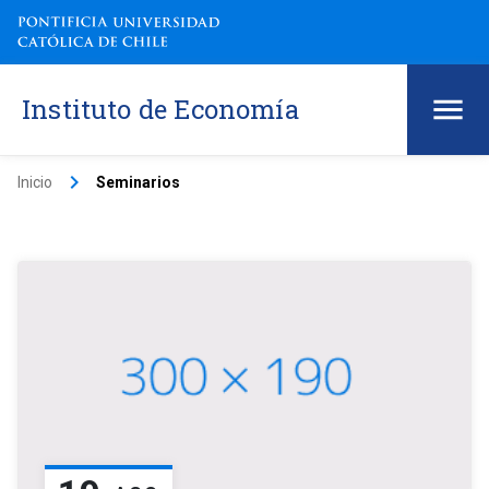
Instituto de Economía
keyboard_arrow_right
Inicio
Seminarios