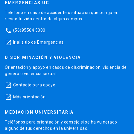
EMERGENCIAS UC
Teléfono en caso de accidente o situación que ponga en
riesgo tu vida dentro de algún campus.
phone
(56)95504 5000
launch
Ir al sitio de Emergencias
DISCRIMINACIÓN Y VIOLENCIA
Orientación y apoyo en casos de discriminación, violencia de
género o violencia sexual.
launch
Contacto para apoyo
launch
Más orientación
MEDIACIÓN UNIVERSITARIA
Teléfonos para orientación y consejo si se ha vulnerado
alguno de tus derechos en la universidad.