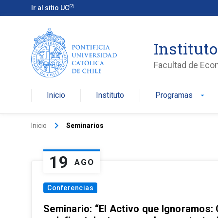
Ir al sitio UC
Institut
Facultad de Eco
Inicio
Instituto
Programas
arrow_drop_down
keyboard_arrow_right
Inicio
Seminarios
19
AGO
Conferencias
Seminario: “El Activo que Ignoramos: