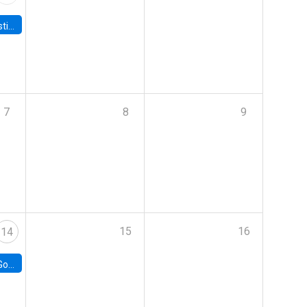
 Board
7
8
9
15
16
14
e Chile