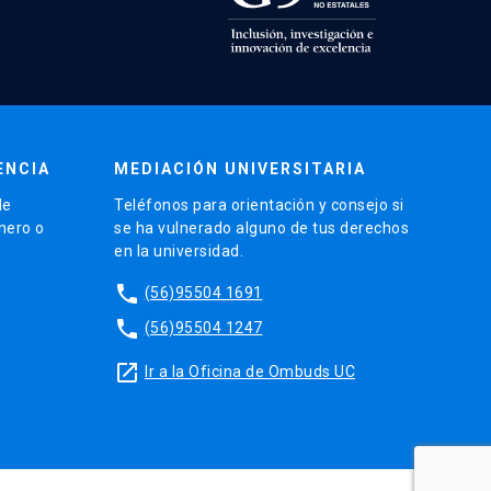
ENCIA
MEDIACIÓN UNIVERSITARIA
de
Teléfonos para orientación y consejo si
énero o
se ha vulnerado alguno de tus derechos
en la universidad.
phone
(56)95504 1691
phone
(56)95504 1247
launch
Ir a la Oficina de Ombuds UC