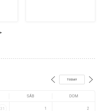
>
TODAY
SÁB
DOM
1
2
31