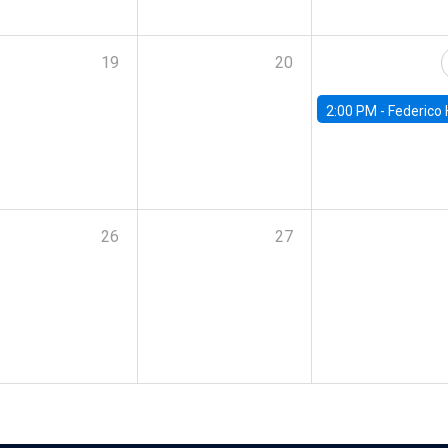
19
20
2:00 PM -
Federico Huneeus - Banco Central de C
26
27