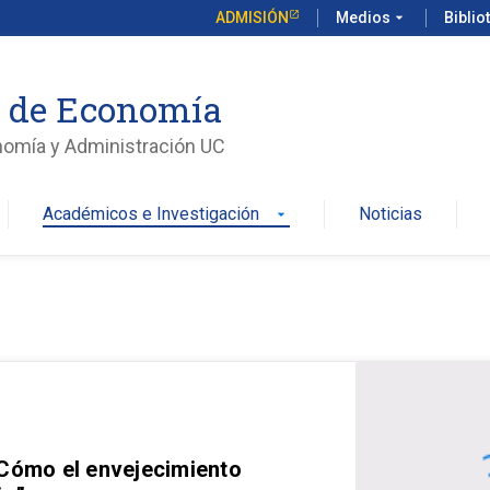
ADMISIÓN
Medios
arrow_drop_down
Biblio
o de Economía
nomía y Administración UC
Académicos e Investigación
Noticias
arrow_drop_down
 Cómo el envejecimiento