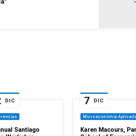
ia”
2
7
DIC
DIC
erencias
Microeconomía Aplicad
nnual Santiago
Karen Macours, Par