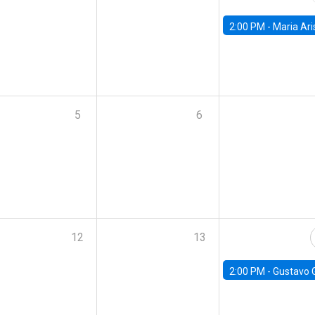
2:00 PM -
Maria Aristizabal-Ramirez, FED
5
6
12
13
2:00 PM -
Gustavo González - Banco Central d