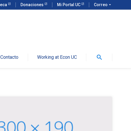
teca
Donaciones
Mi Portal UC
Correo
arrow_drop_down
search
Contacto
Working at Econ UC