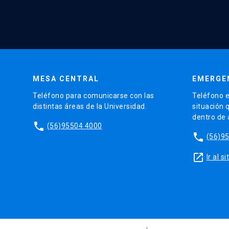
MESA CENTRAL
EMERGE
Teléfono para comunicarse con las
Teléfono e
distintas áreas de la Universidad.
situación 
dentro de
phone
(56)95504 4000
phone
(56)9
launch
Ir al 