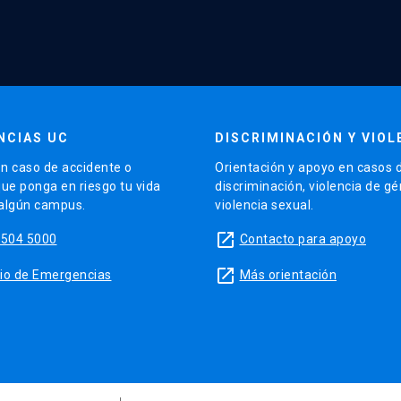
NCIAS UC
DISCRIMINACIÓN Y VIOL
n caso de accidente o
Orientación y apoyo en casos 
que ponga en riesgo tu vida
discriminación, violencia de g
 algún campus.
violencia sexual.
launch
5504 5000
Contacto para apoyo
launch
sitio de Emergencias
Más orientación