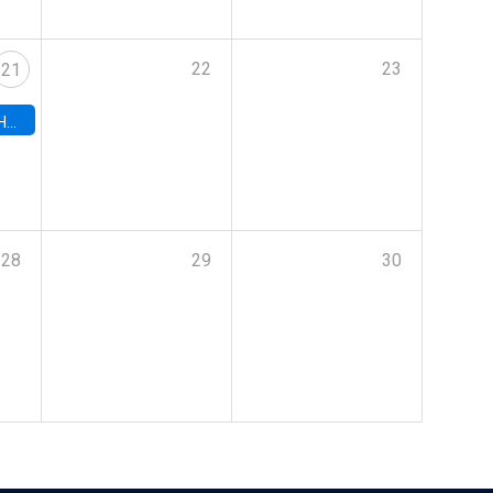
22
23
21
hile
28
29
30