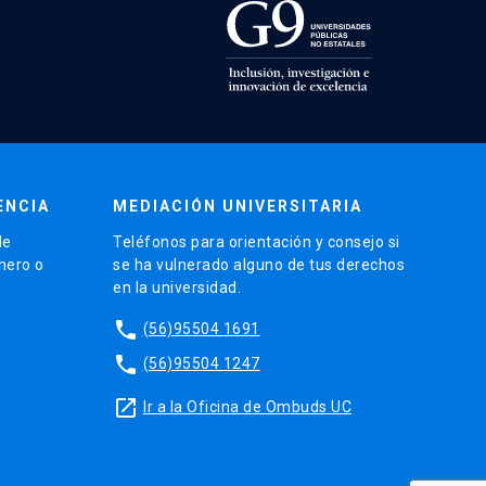
ENCIA
MEDIACIÓN UNIVERSITARIA
de
Teléfonos para orientación y consejo si
énero o
se ha vulnerado alguno de tus derechos
en la universidad.
phone
(56)95504 1691
phone
(56)95504 1247
launch
Ir a la Oficina de Ombuds UC