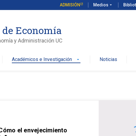
ADMISIÓN
Medios
arrow_drop_down
Biblio
o de Economía
nomía y Administración UC
Académicos e Investigación
Noticias
arrow_drop_down
 Cómo el envejecimiento