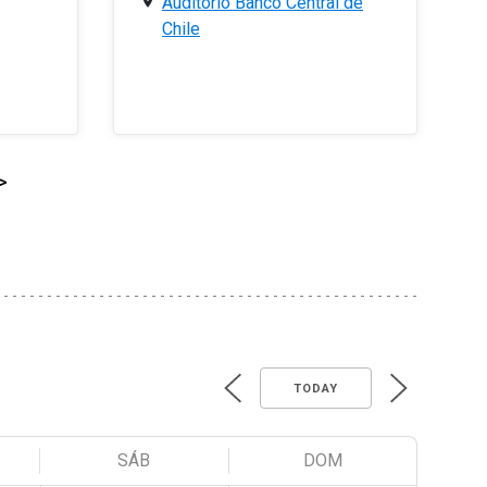
Auditorio Banco Central de
Chile
>
TODAY
SÁB
DOM