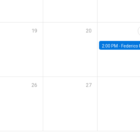
19
20
2:00 PM -
Federico Huneeus - Banco Central de C
26
27