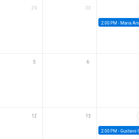
29
30
2:00 PM -
Maria Aristizabal-Ramirez, FED
5
6
12
13
2:00 PM -
Gustavo González - Banco Central d