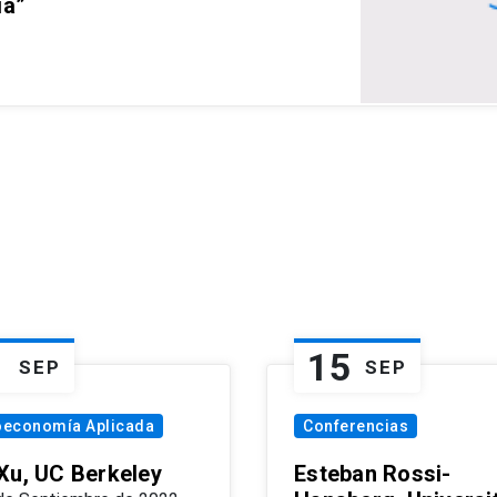
ia”
1
15
SEP
SEP
oeconomía Aplicada
Conferencias
Xu, UC Berkeley
Esteban Rossi-