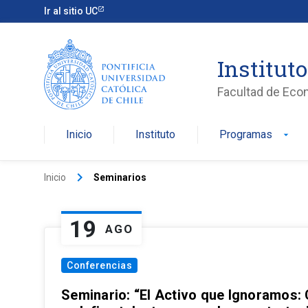
Ir al sitio UC
Institut
Facultad de Eco
Inicio
Instituto
Programas
arrow_drop_down
keyboard_arrow_right
Inicio
Seminarios
19
AGO
Conferencias
Seminario: “El Activo que Ignoramos: