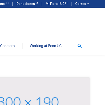
teca
Donaciones
Mi Portal UC
Correo
arrow_drop_down
search
Contacto
Working at Econ UC