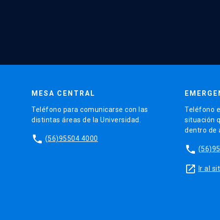
MESA CENTRAL
EMERGE
Teléfono para comunicarse con las
Teléfono e
distintas áreas de la Universidad.
situación 
dentro de
phone
(56)95504 4000
phone
(56)9
launch
Ir al 