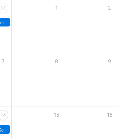
1
2
31
 Board
7
8
9
15
16
14
e Chile