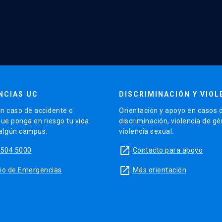
NCIAS UC
DISCRIMINACIÓN Y VIOL
n caso de accidente o
Orientación y apoyo en casos 
que ponga en riesgo tu vida
discriminación, violencia de g
 algún campus.
violencia sexual.
launch
5504 5000
Contacto para apoyo
launch
sitio de Emergencias
Más orientación