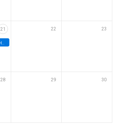
22
23
21
hile
28
29
30