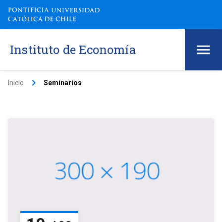
Instituto de Economía
keyboard_arrow_right
Inicio
Seminarios