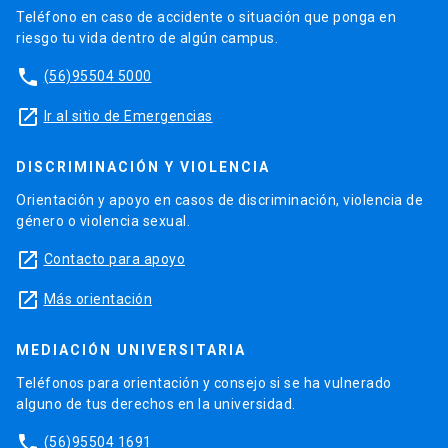
Teléfono en caso de accidente o situación que ponga en
riesgo tu vida dentro de algún campus.
phone
(56)95504 5000
launch
Ir al sitio de Emergencias
DISCRIMINACIÓN Y VIOLENCIA
Orientación y apoyo en casos de discriminación, violencia de
género o violencia sexual.
launch
Contacto para apoyo
launch
Más orientación
MEDIACIÓN UNIVERSITARIA
Teléfonos para orientación y consejo si se ha vulnerado
alguno de tus derechos en la universidad.
phone
(56)95504 1691