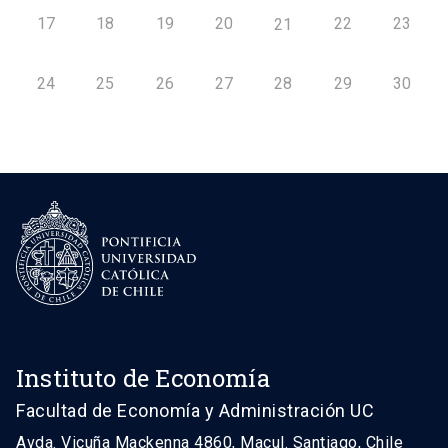
17
18
19
20
22
23
21
24
25
26
27
28
29
30
Instituto de Economía
Facultad de Economía y Administración UC
Avda. Vicuña Mackenna 4860, Macul. Santiago, Chile