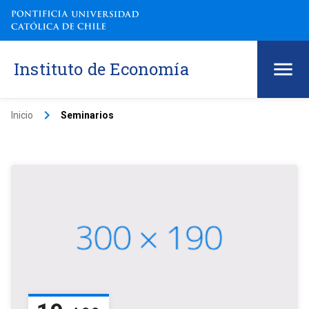
Instituto de Economía
keyboard_arrow_right
Inicio
Seminarios