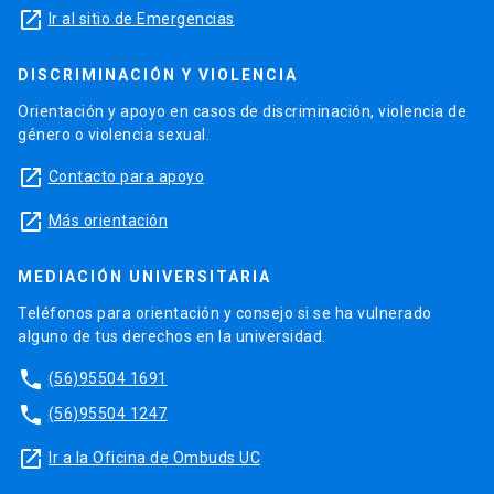
launch
Ir al sitio de Emergencias
DISCRIMINACIÓN Y VIOLENCIA
Orientación y apoyo en casos de discriminación, violencia de
género o violencia sexual.
launch
Contacto para apoyo
launch
Más orientación
MEDIACIÓN UNIVERSITARIA
Teléfonos para orientación y consejo si se ha vulnerado
alguno de tus derechos en la universidad.
phone
(56)95504 1691
phone
(56)95504 1247
launch
Ir a la Oficina de Ombuds UC