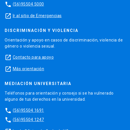
phone
(56)95504 5000
launch
Ir al sitio de Emergencias
DISCRIMINACIÓN Y VIOLENCIA
Orientación y apoyo en casos de discriminación, violencia de
género o violencia sexual.
launch
Contacto para apoyo
launch
Más orientación
MEDIACIÓN UNIVERSITARIA
Teléfonos para orientación y consejo si se ha vulnerado
alguno de tus derechos en la universidad.
phone
(56)95504 1691
phone
(56)95504 1247