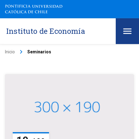
Instituto de Economía
keyboard_arrow_right
Inicio
Seminarios