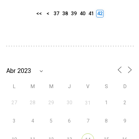
<<
<
37
38
39
40
41
42
L
M
M
J
V
S
D
27
28
29
30
1
2
31
3
4
5
6
7
8
9