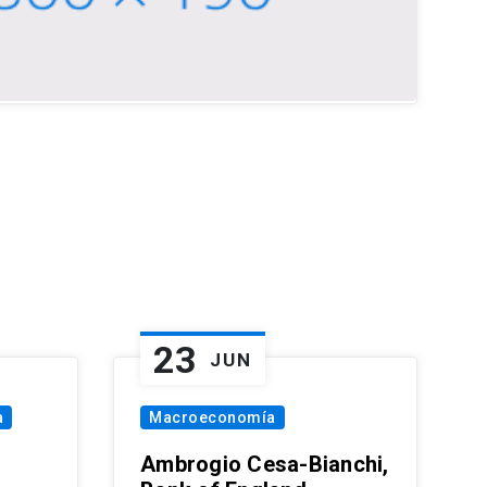
23
JUN
a
Macroeconomía
Ambrogio Cesa-Bianchi,