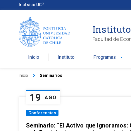
Ir al sitio UC
Institut
Facultad de Eco
Inicio
Instituto
Programas
arrow_drop_down
keyboard_arrow_right
Inicio
Seminarios
19
AGO
Conferencias
Seminario: “El Activo que Ignoramos: