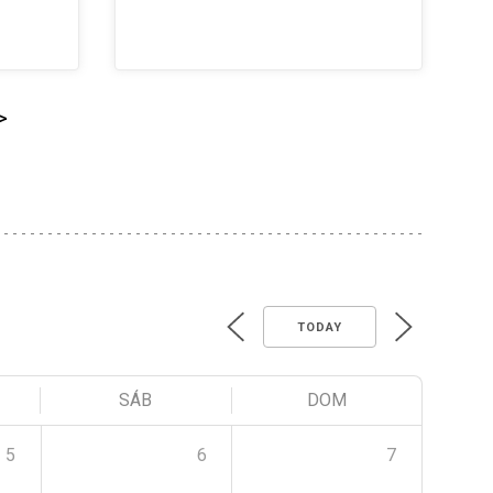
>
TODAY
SÁB
DOM
5
6
7