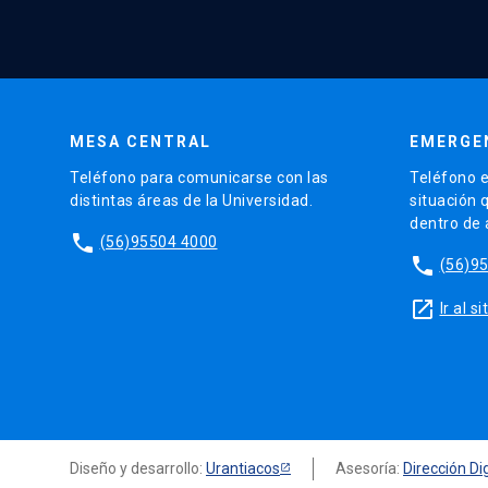
MESA CENTRAL
EMERGE
Teléfono para comunicarse con las
Teléfono e
distintas áreas de la Universidad.
situación 
dentro de
phone
(56)95504 4000
phone
(56)9
launch
Ir al 
Diseño y desarrollo:
Urantiacos
Asesoría:
Dirección Dig