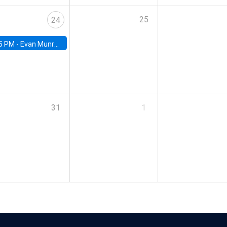
25
24
5 PM -
Evan Munro, Neyman Visiting Assistant Professor in the Department of Statistics at UC Berkeley
31
1