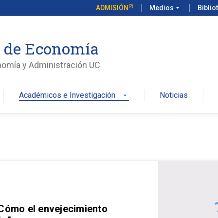
ADMISIÓN
Medios
arrow_drop_down
Biblio
o de Economía
nomía y Administración UC
Académicos e Investigación
Noticias
arrow_drop_down
 Cómo el envejecimiento