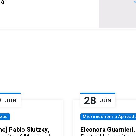
ia”
9
28
JUN
JUN
nzas
Microeconomía Aplicad
ne] Pablo Slutzky,
Eleonora Guarnieri,