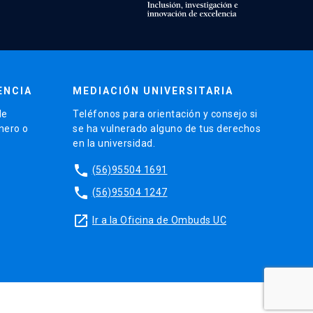
ENCIA
MEDIACIÓN UNIVERSITARIA
de
Teléfonos para orientación y consejo si
énero o
se ha vulnerado alguno de tus derechos
en la universidad.
phone
(56)95504 1691
phone
(56)95504 1247
launch
Ir a la Oficina de Ombuds UC