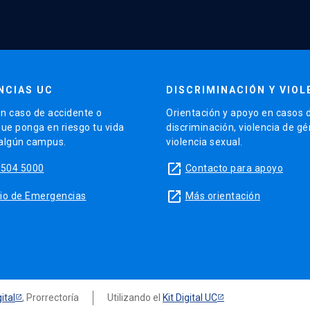
NCIAS UC
DISCRIMINACIÓN Y VIOL
n caso de accidente o
Orientación y apoyo en casos 
que ponga en riesgo tu vida
discriminación, violencia de g
 algún campus.
violencia sexual.
launch
5504 5000
Contacto para apoyo
launch
sitio de Emergencias
Más orientación
ital
, Prorrectoría
Utilizando el
Kit Digital UC