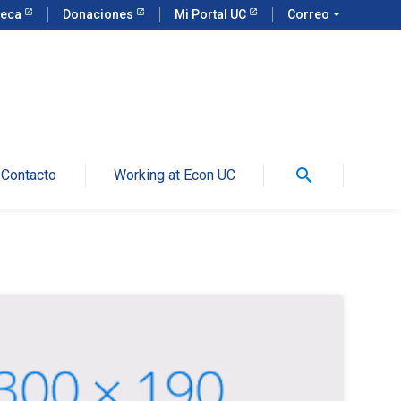
teca
Donaciones
Mi Portal UC
Correo
arrow_drop_down
search
Contacto
Working at Econ UC