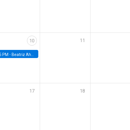
11
10
5 PM -
Beatriz Ahumada, PhD candidate, Universidad de Pittsburgh
17
18